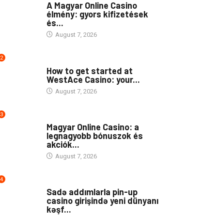
A Magyar Online Casino
élmény: gyors kifizetések
és...
August 7, 2026
2
PUBLIC
How to get started at
WestAce Casino: your...
August 7, 2026
3
PUBLIC
Magyar Online Casino: a
legnagyobb bónuszok és
akciók...
August 7, 2026
4
UNCATEGORIZED
Sadə addımlarla pin-up
casino girişində yeni dünyanı
kəşf...