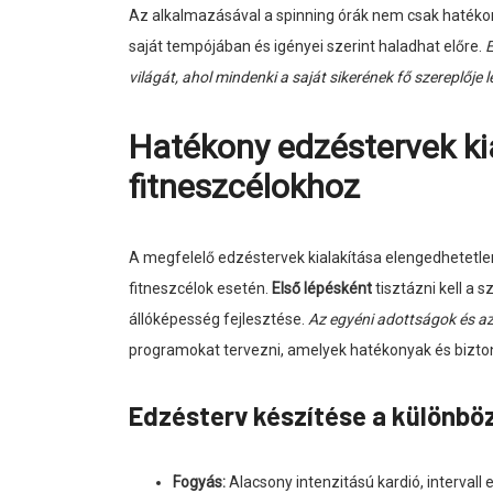
Az alkalmazásával a spinning órák nem csak hatéko
saját tempójában és igényei szerint haladhat előre.
E
világát, ahol mindenki a saját sikerének fő szereplője l
Hatékony edzéstervek ki
fitneszcélokhoz
A megfelelő edzéstervek kialakítása elengedhetetl
fitneszcélok esetén.
Első lépésként
tisztázni kell a 
állóképesség fejlesztése.
Az egyéni adottságok és az 
programokat tervezni, amelyek hatékonyak és bizto
Edzésterv készítése a különbö
Fogyás:
Alacsony intenzitású kardió, intervall 