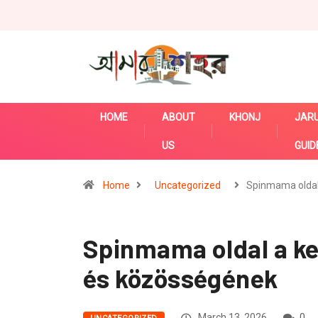
HOME
ABOUT
KHONJ
JAR
US
GUID
Home
Uncategorized
Spinmama olda
Spinmama oldal a k
és közösségének
March 13, 2026
0