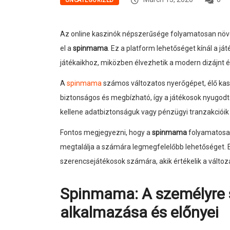
UNCATEGORIZED
Az online kaszinók népszerűsége folyamatosan növe
el a
spinmama
. Ez a platform lehetőséget kínál a 
játékaikhoz, miközben élvezhetik a modern dizájnt és
A
spinmama
számos változatos nyerőgépet, élő kas
biztonságos és megbízható, így a játékosok nyugodt
kellene adatbiztonságuk vagy pénzügyi tranzakcióik 
Fontos megjegyezni, hogy a
spinmama
folyamatosan 
megtalálja a számára legmegfelelőbb lehetőséget. E
szerencsejátékosok számára, akik értékelik a változ
Spinmama: A személyre 
alkalmazása és előnyei