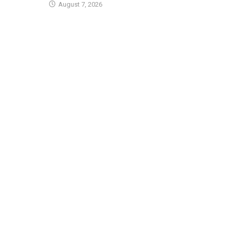
August 7, 2026