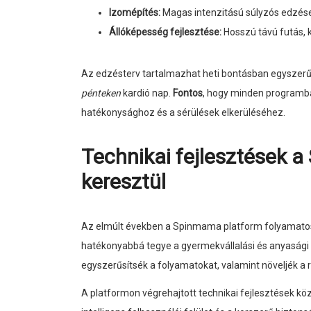
Izomépítés:
Magas intenzitású súlyzós edzése
Állóképesség fejlesztése:
Hosszú távú futás, 
Az edzésterv tartalmazhat heti bontásban egyszerűsí
pénteken
kardió nap.
Fontos
, hogy minden programban
hatékonysághoz és a sérülések elkerüléséhez.
Technikai fejlesztések 
keresztül
Az elmúlt években a Spinmama platform folyamatos
hatékonyabbá tegye a gyermekvállalási és anyasági t
egyszerűsítsék a folyamatokat, valamint növeljék a
A platformon végrehajtott technikai fejlesztések kö