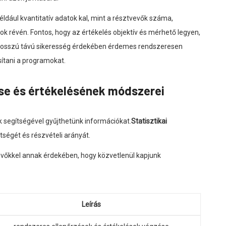
ldául kvantitatív adatok kal, mint a résztvevők száma,
ok révén. Fontos, hogy az értékelés objektív és mérhető legyen,
 hosszú távú sikeresség érdekében érdemes rendszeresen
ítani a programokat.
e és értékelésének módszerei
ek segítségével gyűjthetünk információkat.
Statisztikai
ségét és részvételi arányát.
őkkel annak érdekében, hogy közvetlenül kapjunk
Leírás