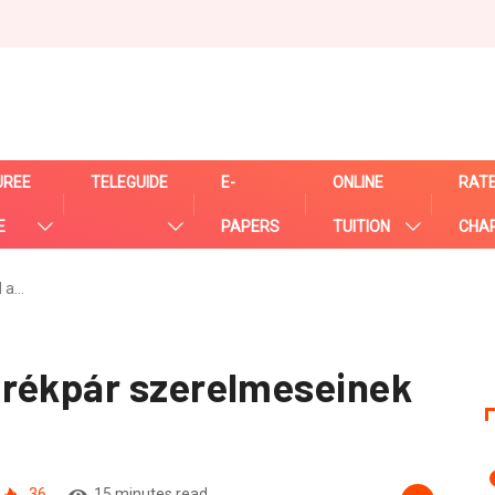
UREE
TELEGUIDE
E-
ONLINE
RAT
E
PAPERS
TUITION
CHA
l a…
erékpár szerelmeseinek
36
15 minutes read