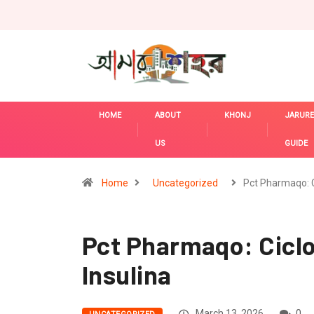
HOME
ABOUT
KHONJ
JARURE
US
GUIDE
Home
Uncategorized
Pct Pharmaqo: 
Pct Pharmaqo: Ciclo
Insulina
March 13, 2026
0