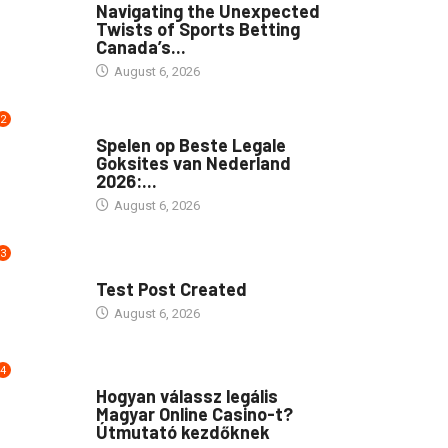
Navigating the Unexpected
Twists of Sports Betting
Canada’s...
August 6, 2026
2
PUBLIC
Spelen op Beste Legale
Goksites van Nederland
2026:...
August 6, 2026
3
UNCATEGORIZED
Test Post Created
August 6, 2026
4
PUBLIC
Hogyan válassz legális
Magyar Online Casino-t?
Útmutató kezdőknek