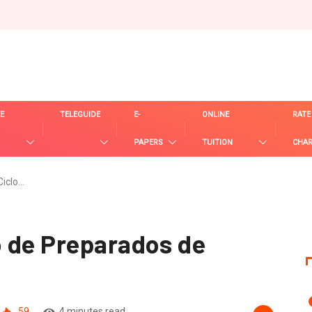
E
TELEGUIDE
E-
ONLINE
RATE
PAPERS
TUITION
CHA
Ciclo…
 de Preparados de
59
4 minutes read