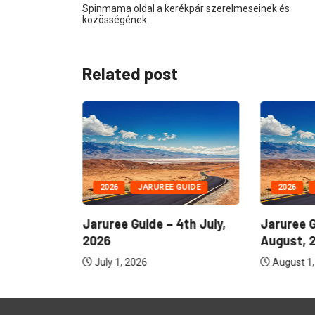
Spinmama oldal a kerékpár szerelmeseinek és
közösségének
Related post
GUIDE
2026
JARUREE GUIDE
2026
19th July,
Jaruree Guide – 4th July,
Jaruree G
2026
August, 
July 1, 2026
August 1,