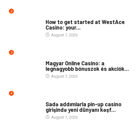
2
PUBLIC
How to get started at WestAce
Casino: your...
August 7, 2026
3
PUBLIC
Magyar Online Casino: a
legnagyobb bónuszok és akciók...
August 7, 2026
4
UNCATEGORIZED
Sadə addımlarla pin-up casino
girişində yeni dünyanı kəşf...
August 7, 2026