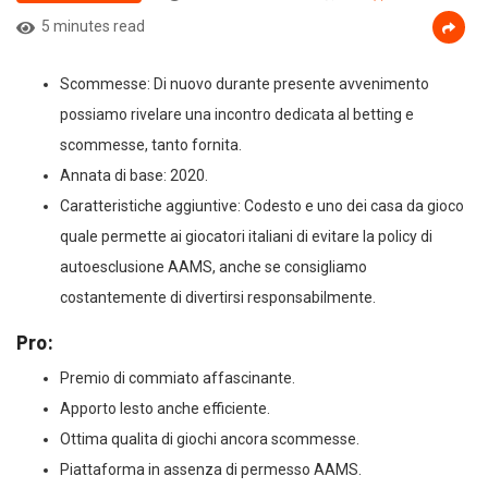
5 minutes read
Scommesse: Di nuovo durante presente avvenimento
possiamo rivelare una incontro dedicata al betting e
scommesse, tanto fornita.
Annata di base: 2020.
Caratteristiche aggiuntive: Codesto e uno dei casa da gioco
quale permette ai giocatori italiani di evitare la policy di
autoesclusione AAMS, anche se consigliamo
costantemente di divertirsi responsabilmente.
Pro:
Premio di commiato affascinante.
Apporto lesto anche efficiente.
Ottima qualita di giochi ancora scommesse.
Piattaforma in assenza di permesso AAMS.