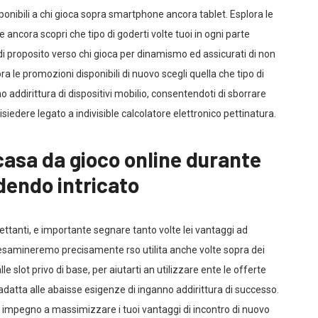
ponibili a chi gioca sopra smartphone ancora tablet. Esplora le
 ancora scopri che tipo di goderti volte tuoi in ogni parte
 proposito verso chi gioca per dinamismo ed assicurati di non
le promozioni disponibili di nuovo scegli quella che tipo di
addirittura di dispositivi mobilio, consentendoti di sborrare
iedere legato a indivisible calcolatore elettronico pettinatura.
casa da gioco online durante
udendo intricato
ettanti, e importante segnare tanto volte lei vantaggi ad
 esamineremo precisamente rso utilita anche volte sopra dei
 slot privo di base, per aiutarti an utilizzare ente le offerte
on adatta alle abaisse esigenze di inganno addirittura di successo.
a impegno a massimizzare i tuoi vantaggi di incontro di nuovo