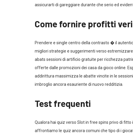
assicurarti di gareggiare durante che serio ed eviden
Come fornire profitti veri
Prendere e single centro della contrasto � il autentico
migliori strategie e suggerimenti verso estremizzare l
abats sessioni di artificio gratuite per ricchezza patri
offerte dalle promozioni dei casa da gioco online. Espl
addirittura massimizza le abatte vincite in le session
imbroglio ancora esauriente di nuovo redditizia.
Test frequenti
Qualora hai quiz verso Slot in free spins privo di fi
affrontiamo le quiz ancora comuni che tipo di i gioc