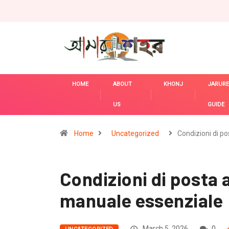
HOME
ABOUT
KHONJ
JARURE
US
GUIDE
Home
Uncategorized
Condizioni di p
Condizioni di posta a 
manuale essenziale
March 5, 2026
0