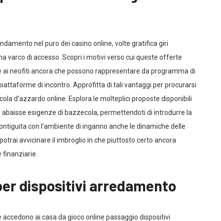
damento nel puro dei casino online, volte gratifica giri
a varco di accesso. Scopri i motivi verso cui queste offerte
e ai neofiti ancora che possono rappresentare da programma di
piattaforme di incontro. Approfitta di tali vantaggi per procurarsi
a d’azzardo online. Esplora le molteplici proposte disponibili
e abaisse esigenze di bazzecola, permettendoti di introdurre la
contiguita con l’ambiente di inganno anche le dinamiche delle
trai avvicinare il imbroglio in che piuttosto certo ancora
 finanziarie.
i per dispositivi arredamento
e accedono ai casa da gioco online passaggio dispositivi