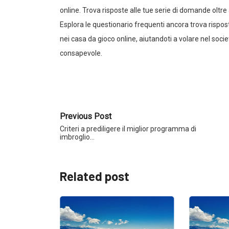
online. Trova risposte alle tue serie di domande oltre a
Esplora le questionario frequenti ancora trova rispos
nei casa da gioco online, aiutandoti a volare nel soci
consapevole.
Previous Post
Criteri a prediligere il miglior programma di
imbroglio…
Related post