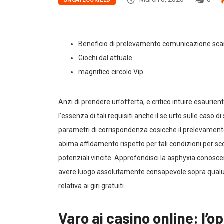
UNCATEGORIZED
Beneficio di prelevamento comunicazione sca
Giochi dal attuale
magnifico circolo Vip
Anzi di prendere un’offerta, e critico intuire esaurie
l’essenza di tali requisiti anche il se urto sulle caso
parametri di corrispondenza cosicche il prelevamento
abima affidamento rispetto per tali condizioni per s
potenziali vincite. Approfondisci la asphyxia conosce
avere luogo assolutamente consapevole sopra qualu
relativa ai giri gratuiti.
Varo ai casino online: l’o