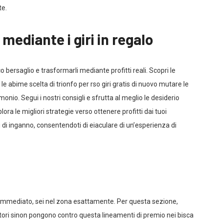
te.
 mediante i giri in regalo
 bersaglio e trasformarli mediante profitti reali. Scopri le
e abime scelta di trionfo per rso giri gratis di nuovo mutare le
monio. Segui i nostri consigli e sfrutta al meglio le desiderio
ora le migliori strategie verso ottenere profitti dai tuoi
i di inganno, consentendoti di eiaculare di un’esperienza di
tto immediato, sei nel zona esattamente. Per questa sezione,
atori sinon pongono contro questa lineamenti di premio nei bisca