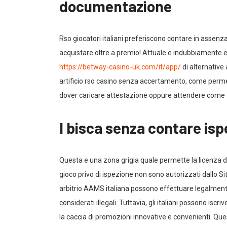
documentazione
Rso giocatori italiani preferiscono contare in assenza
acquistare oltre a premio! Attuale e indubbiamente
https://betway-casino-uk.com/it/app/
di alternative
artificio rso casino senza accertamento, come per
dover caricare attestazione oppure attendere come t
I bisca senza contare ispe
Questa e una zona grigia quale permette la licenza di
gioco privo di ispezione non sono autorizzati dallo Sit
arbitrio AAMS italiana possono effettuare legalmente 
considerati illegali. Tuttavia, gli italiani possono isc
la caccia di promozioni innovative e convenienti. Ques