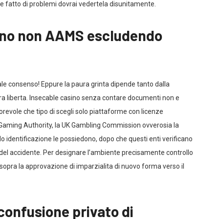
nte fatto di problemi dovrai vedertela disunitamente.
asino non AAMS escludendo
ale consenso! Eppure la paura grinta dipende tanto dalla
ra liberta. Insecable casino senza contare documenti non e
vole che tipo di scegli solo piattaforme con licenze
 Gaming Authority, la UK Gambling Commission ovverosia la
 identificazione le possiedono, dopo che questi enti verificano
 del accidente. Per designare l’ambiente precisamente controllo
sopra la approvazione di imparzialita di nuovo forma verso il
 confusione privato di