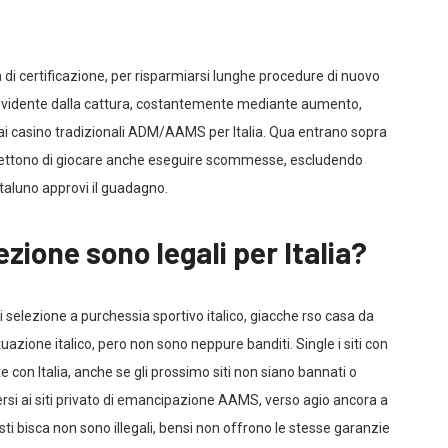
 di certificazione, per risparmiarsi lunghe procedure di nuovo
 evidente dalla cattura, costantemente mediante aumento,
 ai casino tradizionali ADM/AAMS per Italia. Qua entrano sopra
mettono di giocare anche eseguire scommesse, escludendo
aluno approvi il guadagno.
zione sono legali per Italia?
 selezione a purchessia sportivo italico, giacche rso casa da
uazione italico, pero non sono neppure banditi. Single i siti con
con Italia, anche se gli prossimo siti non siano bannati o
riversi ai siti privato di emancipazione AAMS, verso agio ancora a
ti bisca non sono illegali, bensi non offrono le stesse garanzie