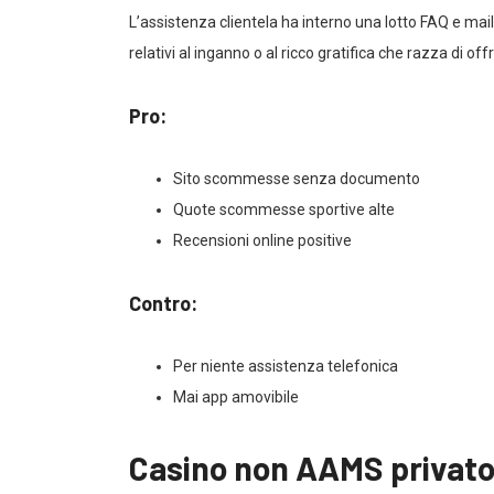
L’assistenza clientela ha interno una lotto FAQ e ma
relativi al inganno o al ricco gratifica che razza di offr
Pro:
Sito scommesse senza documento
Quote scommesse sportive alte
Recensioni online positive
Contro:
Per niente assistenza telefonica
Mai app amovibile
Casino non AAMS privato