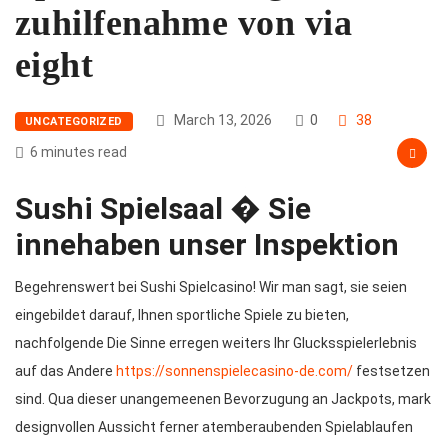
zuhilfenahme von via
eight
March 13, 2026
0
38
UNCATEGORIZED
6 minutes read
Sushi Spielsaal � Sie
innehaben unser Inspektion
Begehrenswert bei Sushi Spielcasino! Wir man sagt, sie seien
eingebildet darauf, Ihnen sportliche Spiele zu bieten,
nachfolgende Die Sinne erregen weiters Ihr Glucksspielerlebnis
auf das Andere
https://sonnenspielecasino-de.com/
festsetzen
sind. Qua dieser unangemeenen Bevorzugung an Jackpots, mark
designvollen Aussicht ferner atemberaubenden Spielablaufen