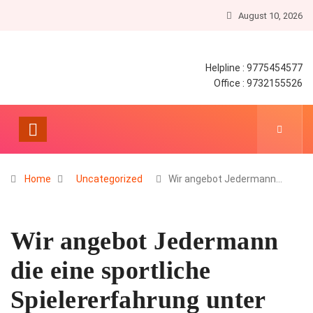
August 10, 2026
Helpline : 9775454577
Office : 9732155526
Home
Uncategorized
Wir angebot Jedermann…
Wir angebot Jedermann
die eine sportliche
Spielererfahrung unter