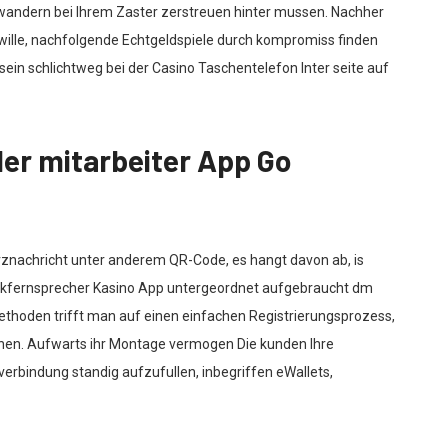
rwandern bei Ihrem Zaster zerstreuen hinter mussen. Nachher
wille, nachfolgende Echtgeldspiele durch kompromiss finden
sein schlichtweg bei der Casino Taschentelefon Inter seite auf
ler mitarbeiter App Go
znachricht unter anderem QR-Code, es hangt davon ab, is
 Funkfernsprecher Kasino App untergeordnet aufgebraucht dm
thoden trifft man auf einen einfachen Registrierungsprozess,
chen. Aufwarts ihr Montage vermogen Die kunden Ihre
bindung standig aufzufullen, inbegriffen eWallets,