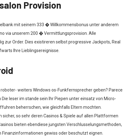
salon Provision
Spielbank mit seinem 333 � Willkommensbonus unter anderem
ino via unserem 200 � Vermittlungsprovision. Alle
 zur Order. Dies existireren selbst progressive Jackpots, Real
warts Ihre Lieblingsereignisse.
roid
roboter- weiters Windows os-Funkfernsprecher geben? Parece
 Die leser im stande sein Ihr Piepen unter einsatz von Micro-
uffuhren beherrschen, wie gleichfalls Eltern mochten.
sicher, so sehr deren Casinos & Spiele auf allen Plattformen
Casinos bieten ebendiese jungsten Verschlusselungsmethoden,
m Finanzinformationen gewiss oder beschutzt eignen.