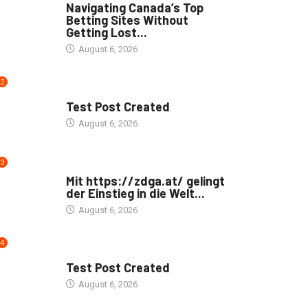
Navigating Canada’s Top
Betting Sites Without
Getting Lost...
August 6, 2026
2
UNCATEGORIZED
Test Post Created
August 6, 2026
3
UNCATEGORIZED
Mit https://zdga.at/ gelingt
der Einstieg in die Welt...
August 6, 2026
4
UNCATEGORIZED
Test Post Created
August 6, 2026