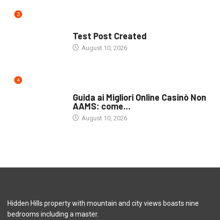
3
UNCATEGORIZED
Test Post Created
August 10, 2026
4
PUBLIC
Guida ai Migliori Online Casinò Non
AAMS: come...
August 10, 2026
Hidden Hills property with mountain and city views boasts nine
bedrooms including a master.