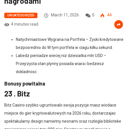
nagrodami
March 11, 2026
0
44
UNCATEGORIZED
4 minutes read
Natychmiastowe Wygrana na Portfela – Zyski kredytowane
bezposrednio do W tym portfela w ciagu kilku sekund.
Labedz pieniadze wiecej niz dziesiatka mln USD –
Przejrzysta stan plynny posiada wiara i bedziesz
dokladnosc.
Bonusy powitalna
23 . Bitz
Bitz Casino szybko ugruntowalo swoja pozycje masz wiodace
miejsce do gier kryptowalutowych na 2026 roku, dostarczajac
spektakularny design namietny neonami oraz rozlegla biblioteke