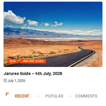
2026
JARUREE GUIDE
Jaruree Guide – 4th July, 2026
July 1, 2026
RECENT
POPULAR
COMMENTS