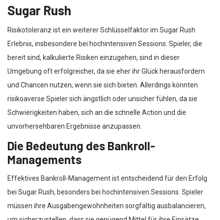
Sugar Rush
Risikotoleranz ist ein weiterer Schlüsselfaktor im Sugar Rush
Erlebnis, insbesondere bei hochintensiven Sessions. Spieler, die
bereit sind, kalkulierte Risiken einzugehen, sind in dieser
Umgebung oft erfolgreicher, da sie eher ihr Glück herausfordern
und Chancen nutzen, wenn sie sich bieten. Allerdings könnten
risikoaverse Spieler sich ängstlich oder unsicher fühlen, da sie
Schwierigkeiten haben, sich an die schnelle Action und die
unvorhersehbaren Ergebnisse anzupassen.
Die Bedeutung des Bankroll-
Managements
Effektives Bankroll-Management ist entscheidend für den Erfolg
bei Sugar Rush, besonders bei hochintensiven Sessions. Spieler
müssen ihre Ausgabengewohnheiten sorgfältig ausbalancieren,
um sicherzustellen, dass sie genügend Mittel für ihre Einsätze