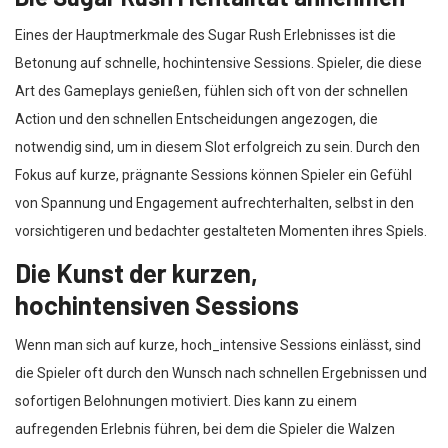
Eines der Hauptmerkmale des Sugar Rush Erlebnisses ist die
Betonung auf schnelle, hochintensive Sessions. Spieler, die diese
Art des Gameplays genießen, fühlen sich oft von der schnellen
Action und den schnellen Entscheidungen angezogen, die
notwendig sind, um in diesem Slot erfolgreich zu sein. Durch den
Fokus auf kurze, prägnante Sessions können Spieler ein Gefühl
von Spannung und Engagement aufrechterhalten, selbst in den
vorsichtigeren und bedachter gestalteten Momenten ihres Spiels.
Die Kunst der kurzen,
hochintensiven Sessions
Wenn man sich auf kurze, hoch_intensive Sessions einlässt, sind
die Spieler oft durch den Wunsch nach schnellen Ergebnissen und
sofortigen Belohnungen motiviert. Dies kann zu einem
aufregenden Erlebnis führen, bei dem die Spieler die Walzen