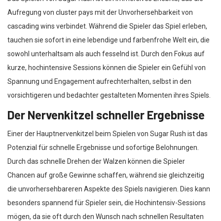
Aufregung von cluster pays mit der Unvorhersehbarkeit von
cascading wins verbindet. Während die Spieler das Spiel erleben,
tauchen sie sofort in eine lebendige und farbenfrohe Welt ein, die
sowohl unterhaltsam als auch fesselnd ist. Durch den Fokus auf
kurze, hochintensive Sessions können die Spieler ein Gefühl von
Spannung und Engagement aufrechterhalten, selbst in den
vorsichtigeren und bedachter gestalteten Momenten ihres Spiels.
Der Nervenkitzel schneller Ergebnisse
Einer der Hauptnervenkitzel beim Spielen von Sugar Rush ist das
Potenzial für schnelle Ergebnisse und sofortige Belohnungen.
Durch das schnelle Drehen der Walzen können die Spieler
Chancen auf große Gewinne schaffen, während sie gleichzeitig
die unvorhersehbareren Aspekte des Spiels navigieren. Dies kann
besonders spannend für Spieler sein, die Hochintensiv-Sessions
mögen, da sie oft durch den Wunsch nach schnellen Resultaten