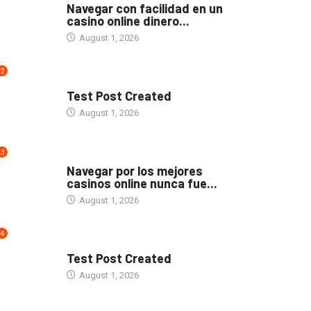
Navegar con facilidad en un
casino online dinero...
August 1, 2026
2
UNCATEGORIZED
Test Post Created
August 1, 2026
3
UNCATEGORIZED
Navegar por los mejores
casinos online nunca fue...
August 1, 2026
4
UNCATEGORIZED
Test Post Created
August 1, 2026