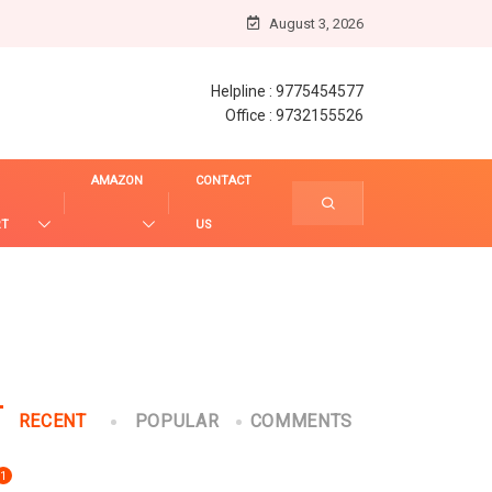
August 3, 2026
Helpline : 9775454577
Office : 9732155526
AMAZON
CONTACT
RT
US
RECENT
POPULAR
COMMENTS
1
UNCATEGORIZED