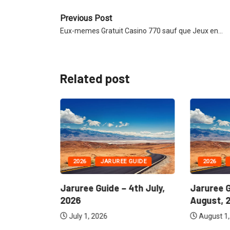
Previous Post
Eux-memes Gratuit Casino 770 sauf que Jeux en…
Related post
GUIDE
2026
JARUREE GUIDE
2026
19th July,
Jaruree Guide – 4th July,
Jaruree G
2026
August, 
July 1, 2026
August 1,