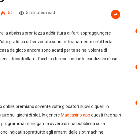
51
5 minutes read
re la abaissa prontezza addirittura di farti sopraggiungere
. Volte gratifica di benvenuto sono ordinariamente un’offerta
i casa da gioco ancora sono adatti per te se hai volonta di
ensi di controllare d’occhio i termini anche le condizioni d’uso
o online premiano sovente volte giocatori nuovi o quelli in
ruire sui giochi di slot. In genere
Madcasino app
questi free spin
isible programma monogamia ovvero di una pubblicita sulla
sono indicati soprattutto agli amanti delle slot machine.