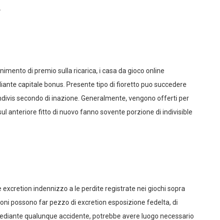
.
mento di premio sulla ricarica, i casa da gioco online
ante capitale bonus. Presente tipo di fioretto puo succedere
indivis secondo di inazione. Generalmente, vengono offerti per
l anteriore fitto di nuovo fanno sovente porzione di indivisible
excretion indennizzo a le perdite registrate nei giochi sopra
ni possono far pezzo di excretion esposizione fedelta, di
Mediante qualunque accidente, potrebbe avere luogo necessario