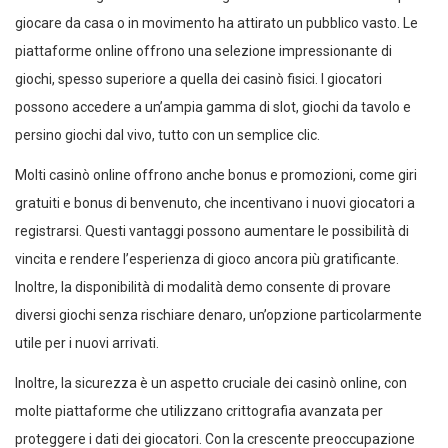
giocare da casa o in movimento ha attirato un pubblico vasto. Le
piattaforme online offrono una selezione impressionante di
giochi, spesso superiore a quella dei casinò fisici. I giocatori
possono accedere a un’ampia gamma di slot, giochi da tavolo e
persino giochi dal vivo, tutto con un semplice clic.
Molti casinò online offrono anche bonus e promozioni, come giri
gratuiti e bonus di benvenuto, che incentivano i nuovi giocatori a
registrarsi. Questi vantaggi possono aumentare le possibilità di
vincita e rendere l’esperienza di gioco ancora più gratificante.
Inoltre, la disponibilità di modalità demo consente di provare
diversi giochi senza rischiare denaro, un’opzione particolarmente
utile per i nuovi arrivati.
Inoltre, la sicurezza è un aspetto cruciale dei casinò online, con
molte piattaforme che utilizzano crittografia avanzata per
proteggere i dati dei giocatori. Con la crescente preoccupazione