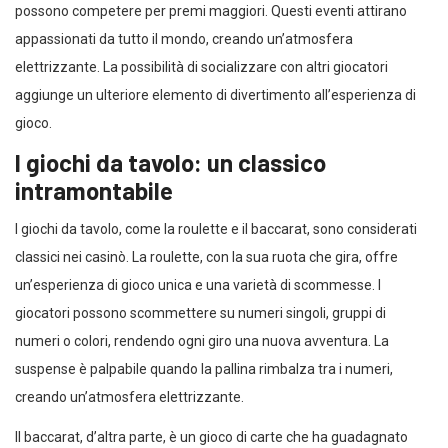
possono competere per premi maggiori. Questi eventi attirano
appassionati da tutto il mondo, creando un’atmosfera
elettrizzante. La possibilità di socializzare con altri giocatori
aggiunge un ulteriore elemento di divertimento all’esperienza di
gioco.
I giochi da tavolo: un classico
intramontabile
I giochi da tavolo, come la roulette e il baccarat, sono considerati
classici nei casinò. La roulette, con la sua ruota che gira, offre
un’esperienza di gioco unica e una varietà di scommesse. I
giocatori possono scommettere su numeri singoli, gruppi di
numeri o colori, rendendo ogni giro una nuova avventura. La
suspense è palpabile quando la pallina rimbalza tra i numeri,
creando un’atmosfera elettrizzante.
Il baccarat, d’altra parte, è un gioco di carte che ha guadagnato