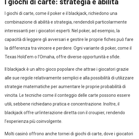
I giochi di carte: strategia e abilità
I giochi di carte, come il poker e il blackjack, richiedono una
combinazione di abilità e strategia, rendendoli particolarmente
interessanti per i giocatori esperti. Nel poker, ad esempio, la
capacità di leggere gli avversari e gestire le proprie fiches può fare
la differenza tra vincere e perdere. Ogni variante di poker, come il
Texas Hold’em o l’Omaha, offre diverse opportunità e sfide.
Il blackjack è un altro gioco popolare che attrae i giocatori grazie
alle sue regole relativamente semplici e alla possibilità di utilizzare
strategie matematiche per aumentare le proprie probabilità di
vincita. Le tecniche come il conteggio delle carte possono essere
utili, sebbene richiedano pratica e concentrazione. Inoltre, il
blackjack offre un’interazione diretta con il croupier, rendendo
l’esperienza più coinvolgente.
Molti casinò offrono anche tornei di giochi di carte, dove i giocatori