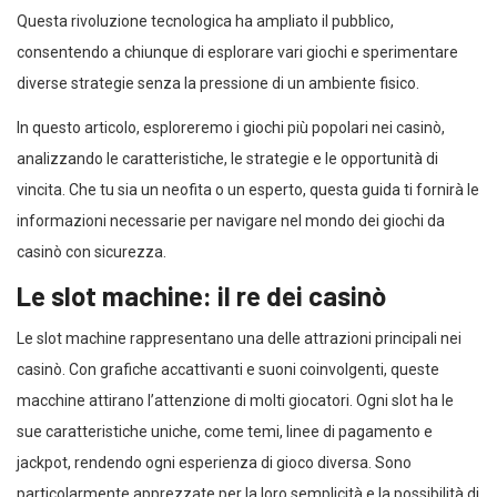
Questa rivoluzione tecnologica ha ampliato il pubblico,
consentendo a chiunque di esplorare vari giochi e sperimentare
diverse strategie senza la pressione di un ambiente fisico.
In questo articolo, esploreremo i giochi più popolari nei casinò,
analizzando le caratteristiche, le strategie e le opportunità di
vincita. Che tu sia un neofita o un esperto, questa guida ti fornirà le
informazioni necessarie per navigare nel mondo dei giochi da
casinò con sicurezza.
Le slot machine: il re dei casinò
Le slot machine rappresentano una delle attrazioni principali nei
casinò. Con grafiche accattivanti e suoni coinvolgenti, queste
macchine attirano l’attenzione di molti giocatori. Ogni slot ha le
sue caratteristiche uniche, come temi, linee di pagamento e
jackpot, rendendo ogni esperienza di gioco diversa. Sono
particolarmente apprezzate per la loro semplicità e la possibilità di