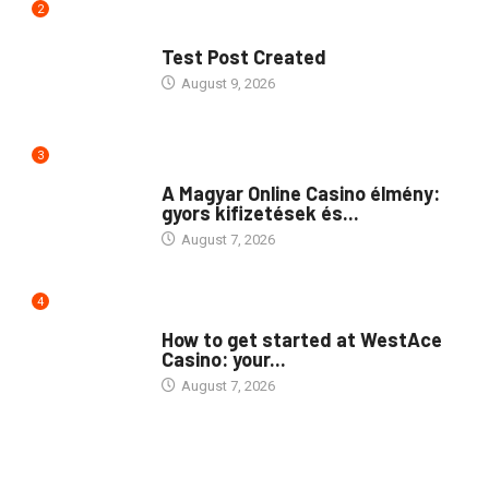
2
UNCATEGORIZED
Test Post Created
August 9, 2026
3
PUBLIC
A Magyar Online Casino élmény:
gyors kifizetések és...
August 7, 2026
4
PUBLIC
How to get started at WestAce
Casino: your...
August 7, 2026