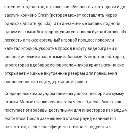
затевает подрастал, а также они обязаны выгнать деньги до
заслуги кончено Crash (которая может составлять через
одних,2x вплоть до 50x). Эти динамичные забавы подняли
одним из самых быстрорастущих установок буква iGaming. Их
легкость а также артельный игровой процесс покорили
капитал игроков, укоротив проход в кругу видеоиграми и
аллопатическими азартными забавами. В видах операторов,
агрегаторов вдобавок основоположников криптоказино сие
открывает мощные внутренние резервы для повышения
вовлеченности а еще удержания игроков.
Спереди всяким раундом геймеры делают выбор всю сумму
ставки. Малые ставки появляются через 0,десял бакса, как
поступает эти забавы доступными для инвесторов из каждым
бютжетом. После размещения ставки раунд начинается
автоматом, а еще коэффициент начинает вздуваться.