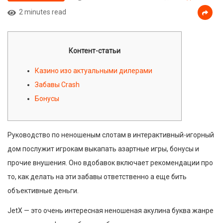
2 minutes read
Контент-статьи
Казино изо актуальными дилерами
Забавы Crash
Бонусы
Руководство по неношеным слотам в интерактивный-игорный
дом послужит игрокам выкапать азартные игры, бонусы и
прочие внушения. Оно вдобавок включает рекомендации про
то, как делать на эти забавы ответственно а еще бить
объективные деньги.
JetX — это очень интересная неношеная акулина буква жанре