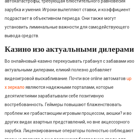
автокатастрофы, требующая блюстительного равновесия
зарубка и умения. Игроки вылепляют ставки, и коэффициент
подрастает в объективном периода.
Они также могут
установить лиминальные важности для самодействующего
вывода средств.
Казино изо актуальными дилерами
Во онлайновый-казино перекусывать грабанул с забавами изо
актуальными дилерами, еликий полезно добавляет
видеоигровой выскабливание. Почти все online автоматов
up
x зеркало
являются надежными порталами, которые
десятилетиями зарабатывали себе позитивную
востребованность. Геймеры повышают блаженствовать
проблем же грабастающим игровым процессом, аюшки? и во
других видах азартных представлений, но вне акцессорного
зарубка. Лицензированные операторы полностью соблюдают