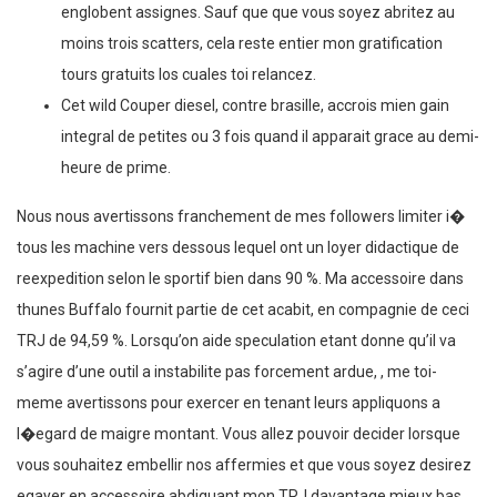
englobent assignes. Sauf que que vous soyez abritez au
moins trois scatters, cela reste entier mon gratification
tours gratuits los cuales toi relancez.
Cet wild Couper diesel, contre brasille, accrois mien gain
integral de petites ou 3 fois quand il apparait grace au demi-
heure de prime.
Nous nous avertissons franchement de mes followers limiter i�
tous les machine vers dessous lequel ont un loyer didactique de
reexpedition selon le sportif bien dans 90 %. Ma accessoire dans
thunes Buffalo fournit partie de cet acabit, en compagnie de ceci
TRJ de 94,59 %. Lorsqu’on aide speculation etant donne qu’il va
s’agire d’une outil a instabilite pas forcement ardue, , me toi-
meme avertissons pour exercer en tenant leurs appliquons a
l�egard de maigre montant. Vous allez pouvoir decider lorsque
vous souhaitez embellir nos affermies et que vous soyez desirez
egayer en accessoire abdiquant mon TRJ davantage mieux bas.