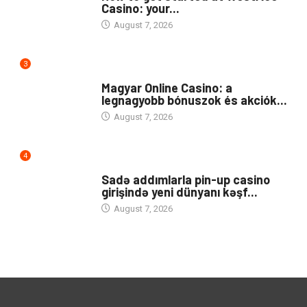
Casino: your...
August 7, 2026
3
PUBLIC
Magyar Online Casino: a
legnagyobb bónuszok és akciók...
August 7, 2026
4
UNCATEGORIZED
Sadə addımlarla pin-up casino
girişində yeni dünyanı kəşf...
August 7, 2026