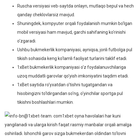
Ruscha versiyasi veb-saytda onlayn, mutlaqo bepul va hech
qanday cheklovlarsiz mavjud.
Shuningdek, kompyuter orqali foydalanish mumkin bo'lgan
mobil versiyasi ham mavjud, garchi sahifaning ko'rinishi
o'zgaradi.
Ushbu bukmekerlik kompaniyasi, ayniqsa, jonli futbolga pul
tikish sohasida keng ko'lamli faoliyat turlarini taklif etadi.
1xBet bukmekerlik kompaniyasi o'z foydalanuvchilariga
uzoq muddatli garovlar qo'yish imkoniyatini taqdim etadi.
1xBet saytida ro'yxatdan o'tishni tugatgandan va
hisobingizni to'ldirgandan so'ng, o'yinchilar sportga pul
tikishni boshlashlari mumkin.
1xbet oyna havolalari har kuni
yangilanadi va ularga kirish faqat rasmiy manbalar orqali amalga
oshiriladi. Ishonchli garov sizga bukmekerdan oldindan to'lovni