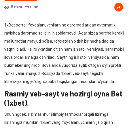
8 minutes read
1xBet portali foydalanuvchilarning daromadlaridan avtomatik
ravishda daromad solig'ini hisoblamaydi. Agar sizda barcha kerakli
ma'lumotlar mavjud bo'lsa, ro'yxatdan o'tish bir necha daqiqa
vaqtni oladi. Ha, ro'yxatdan o'tish ham ish stoli versiyasi, ham mobil
ilova orqali amalga oshiriladi. Saytning ish stoli versiyasida, ham
bukmekerning mobil ilovalarida yuqorida aytib o'tilgan o'yin profili
funksiyalari mavjud.
Rossiyada 1xBet veb-sayti tegishli
litsenziyaning yo'qligi sababli taqiqlangan resurslar ro'yxatida.
Rasmiy veb-sayt va hozirgi oyna Bet
(1xbet).
Shuningdek, siz mashhur ijtimoiy tarmoqlar orqali tizimga
kirishingiz mumkin. 1xBet yangi foydalanuvchilarni jalb qilish