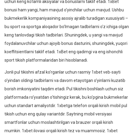
uchun keng ko'lamli aksiyalar va bonuslarni taklif etadi. 1xBet
bonusi ham yangi, ham mavjud o'yinchilar uchun mavjud. Ushbu
bukmekerlik kompaniyasining asosiy ajralib turadigan xususiyati –
bu sport va sportga aloqador bo'lmagan tadbirlarni o'z ichiga olgan
keng tanlovdagi tikish tadbirlari. Shuningdek, u yangi va mavjud
foydalanuvchilar uchun ajoyib bonus dasturini, shuningdek, yuqori
koeffitsientlarni taklif etadi. 1xBet eng qadimgi va eng ishonchli
sport tikish platformalaridan biri hisoblanadi.
Jonli pul tikishni afzal ko'rganlar uchun rasmiy 1xbet veb-sayti
o'yindan oldingi tadbirlarni va davom etayotgan o'yinlarni kuzatib
borish imkoniyatini taqdim etadi. Pul tikishni boshlash uchun siz
platformada ro'yxatdan o'tishingiz kerak, bu ko'pgina bukmekerlar
uchun standart amaliyotdir. 1xbetga telefon orqali kirish mobil pul
tikish uchun eng qulay variantdir. Saytning mobil versiyasi
smartfonlar uchun moslashtirilgan va brauzer orqali kirish
mumkin. 1xbet ilovasi orqali kirish tez va muammosiz. 1xbet