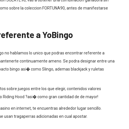
icion SUERTE90, vas a obtener una combinacion ganadora sin
 como sobre la coleccion FORTUNA90, antes de manifestarse
referente a YoBingo
go no hablamos lo unico que podras encontrar referente a
mantenerte continuamente ameno. Se podra designar entre una
mpacto bingo asi� como Slingo, ademas blackjack y ruletas
ntos sobre juegos entre los que elegir, contenidos valores
azo Riding Hood ?asi� como gran cantidad de de mayor!
asino en internet, te encuentras alrededor lugar sencillo.
 usan tragaperras adicionadas en cual apostar.