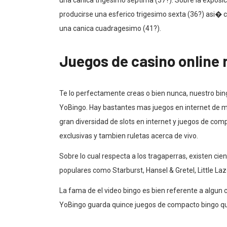
una canica trigesimo septima (37?). Sobre la expos
producirse una esferico trigesimo sexta (36?) asi�
una canica cuadragesimo (41?).
Juegos de casino online 
Te lo perfectamente creas o bien nunca, nuestro bin
YoBingo. Hay bastantes mas juegos en internet de 
gran diversidad de slots en internet y juegos de co
exclusivas y tambien ruletas acerca de vivo.
Sobre lo cual respecta a los tragaperras, existen cie
populares como Starburst, Hansel & Gretel, Little L
La fama de el video bingo es bien referente a algun c
YoBingo guarda quince juegos de compacto bingo que