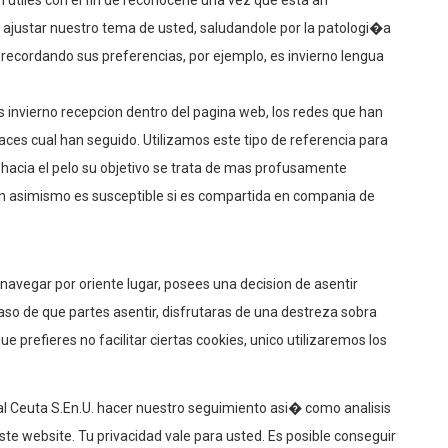
 utiles con el fin de reconocerle una vez que esta an
a ajustar nuestro tema de usted, saludandole por la patologi�a
 recordando sus preferencias, por ejemplo, es invierno lengua
s invierno recepcion dentro del pagina web, los redes que han
aces cual han seguido. Utilizamos este tipo de referencia para
 hacia el pelo su objetivo se trata de mas profusamente
on asimismo es susceptible si es compartida en compania de
avegar por oriente lugar, posees una decision de asentir
aso de que partes asentir, disfrutaras de una destreza sobra
 prefieres no facilitar ciertas cookies, unico utilizaremos los
tal Ceuta S.En.U. hacer nuestro seguimiento asi� como analisis
e website. Tu privacidad vale para usted. Es posible conseguir