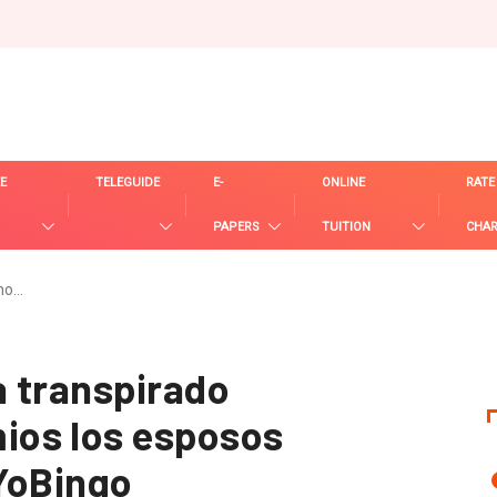
E
TELEGUIDE
E-
ONLINE
RATE
PAPERS
TUITION
CHA
no…
 transpirado
os los esposos
YoBingo