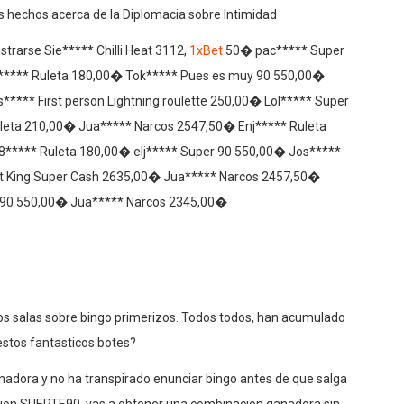
hechos acerca de la Diplomacia sobre Intimidad
trarse Sie***** Chilli Heat 3112,
1xBet
50� pac***** Super
***** Ruleta 180,00� Tok***** Pues es muy 90 550,00�
s***** First person Lightning roulette 250,00� Lol***** Super
leta 210,00� Jua***** Narcos 2547,50� Enj***** Ruleta
***** Ruleta 180,00� elj***** Super 90 550,00� Jos*****
ruit King Super Cash 2635,00� Jua***** Narcos 2457,50�
 90 550,00� Jua***** Narcos 2345,00�
los salas sobre bingo primerizos. Todos todos, han acumulado
stos fantasticos botes?
adora y no ha transpirado enunciar bingo antes de que salga