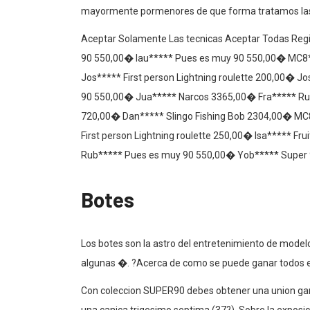
mayormente pormenores de que forma tratamos las 
Aceptar Solamente Las tecnicas Aceptar Todas Regis
90 550,00� lau***** Pues es muy 90 550,00� MC8
Jos***** First person Lightning roulette 200,00� Jo
90 550,00� Jua***** Narcos 3365,00� Fra***** Ru
720,00� Dan***** Slingo Fishing Bob 2304,00� MC8
First person Lightning roulette 250,00� Isa***** F
Rub***** Pues es muy 90 550,00� Yob***** Super
Botes
Los botes son la astro del entretenimiento de mode
algunas �. ?Acerca de como se puede ganar todos e
Con coleccion SUPER90 debes obtener una union gan