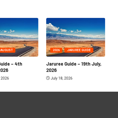
UGUST
2026
JARUREE GUIDE
2
ide – 4th
Jaruree Guide – 19th July,
Jar
26
2026
202
026
July 18, 2026
Ju