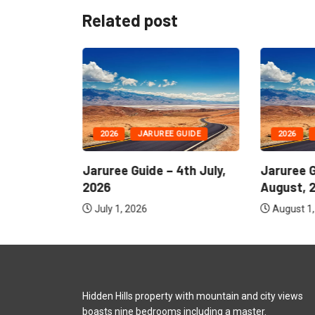
Related post
IDE
2026
JARUREE GUIDE
2026
A
th July,
Jaruree Guide – 4th July,
Jaruree Gu
2026
August, 20
July 1, 2026
August 1, 2
Hidden Hills property with mountain and city views
boasts nine bedrooms including a master.