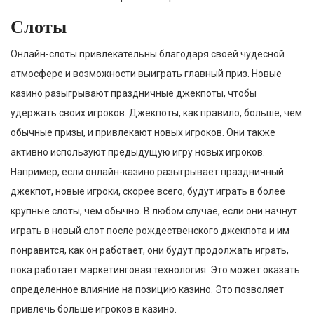
Слоты
Онлайн-слоты привлекательны благодаря своей чудесной
атмосфере и возможности выиграть главный приз. Новые
казино разыгрывают праздничные джекпоты, чтобы
удержать своих игроков. Джекпоты, как правило, больше, чем
обычные призы, и привлекают новых игроков. Они также
активно используют предыдущую игру новых игроков.
Например, если онлайн-казино разыгрывает праздничный
джекпот, новые игроки, скорее всего, будут играть в более
крупные слоты, чем обычно. В любом случае, если они начнут
играть в новый слот после рождественского джекпота и им
понравится, как он работает, они будут продолжать играть,
пока работает маркетинговая технология. Это может оказать
определенное влияние на позицию казино. Это позволяет
привлечь больше игроков в казино.