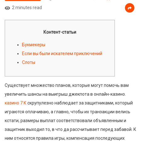
2 minutes read
Контент-статьи
Букмекеры
Если вы были искателем приключений
Слоты
Существует множество планов, которые могут помочь вам
увеличить шансы на выигрыш джекпота в онлайн-казино.
казино 7 К
скрупулезно наблюдает за защитниками, который
играются оплачиваю, а главно, чтобы их транзакции велись
кстати, размеры выплат соответствовали объявленным и
защитник выходил то, в что да рассчитывает перед забавой.
К
ним относятся правила игры, компенсация последующих