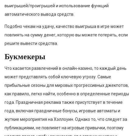
выигрышей/проигрышей и использование функций
автоматического вывода средств.
Подобно чекам на удачу, качество выигрыша в игре может
повлиять на сумму денег, которую вы можете потерять, если
решите вывести средства.
Букмекеры
Что касается развлечений в онлайн-казино, то каждый день
может представлять собой ключевую угрозу. Самые
прибыльные сезоны для мировых прогрессивных джекпотов,
как правило, легко найти, особенно в определенные периоды
года. Праздничная реклама также присутствует в течение
года, включая праздничные бонусы, игровые автоматы и
жуткие мероприятия на Хэллоуин. Однако то, что следует за
публикациями, не повлияет на игровые привычки, поэтому