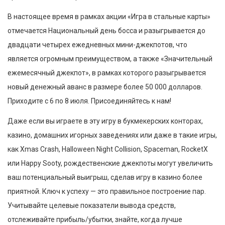
В настоящее время в рамках акции «Игра в стальные карты»
отмечается Национальный день босса и разыгрывается до
двадцати четырех ежедневных мини-джекпотов, что
является огромным преимуществом, а также «Значительный
ежемесячный джекпот», в рамках которого разыгрывается
новый денежный аванс в размере более 50 000 долларов.
Приходите с 6 по 8 июля. Присоединяйтесь к нам!
Даже если вы играете в эту игру в букмекерских конторах,
казино, домашних игорных заведениях или даже в такие игры,
как Xmas Crash, Halloween Night Collision, Spaceman, RocketX
или Happy Sooty, рождественские джекпоты могут увеличить
ваш потенциальный выигрыш, сделав игру в казино более
приятной. Ключ к успеху — это правильное построение пар.
Учитывайте целевые показатели вывода средств,
отслеживайте прибыль/убытки, знайте, когда лучше