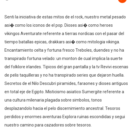
Senti la iniciativa de estas mitos de el rock, nuestro metal pesado
asi� como los iconos de el pop. Dioses asi� como heroes
vikingos Aventurate referente a tierras nordicas con el pasar del
tiempo batallas epicas, drakkars asi� como mitologia vikinga.
Encantamiento celta y fortuna fresco Treboles, duendes y no ha
transpirado fortuna velado: un monton de cual implica la suerte
del folklore irlandes. Tipicos del gran pantalla y la tv Revivi escenas
de pelis taquilleras y no ha transpirado series que dejaron huella.
Secretos de el Nilo Descubri piramides, faraones y dioses antiguos
en total eje de Egipto. Misticismo asiatico Sumergite referente a
una cultura milenaria plagada sobre simbolos, tonos
desplazandolo hacia el pelo discernimiento ancestral. Tesoros
perdidos y enormes aventuras Explora ruinas escondidas y segui
nuestro camino para cazadores sobre tesoros.