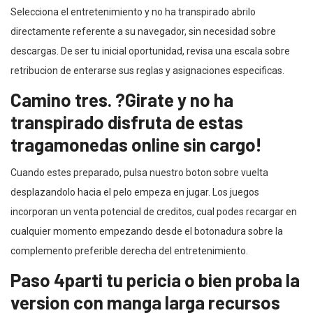
Selecciona el entretenimiento y no ha transpirado abrilo
directamente referente a su navegador, sin necesidad sobre
descargas. De ser tu inicial oportunidad, revisa una escala sobre
retribucion de enterarse sus reglas y asignaciones especificas.
Camino tres. ?Girate y no ha
transpirado disfruta de estas
tragamonedas online sin cargo!
Cuando estes preparado, pulsa nuestro boton sobre vuelta
desplazandolo hacia el pelo empeza en jugar. Los juegos
incorporan un venta potencial de creditos, cual podes recargar en
cualquier momento empezando desde el botonadura sobre la
complemento preferible derecha del entretenimiento.
Paso 4parti tu pericia o bien proba la
version con manga larga recursos