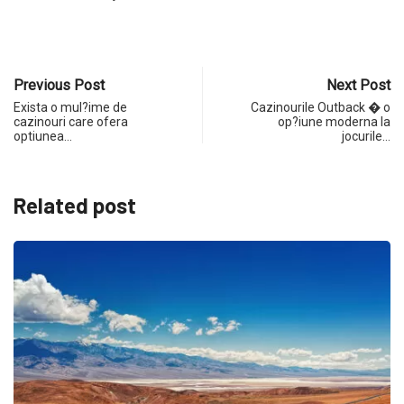
Previous Post
Next Post
Exista o mul?ime de
Cazinourile Outback � o
cazinouri care ofera
op?iune moderna la
optiunea…
jocurile…
Related post