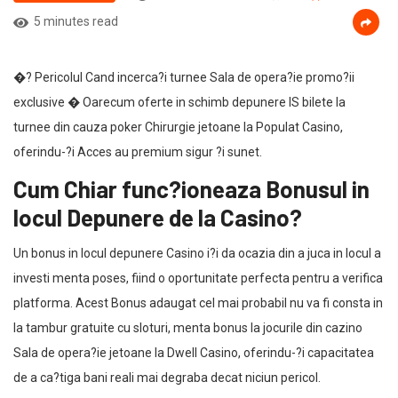
5 minutes read
�? Pericolul Cand incerca?i turnee Sala de opera?ie promo?ii
exclusive � Oarecum oferte in schimb depunere IS bilete la
turnee din cauza poker Chirurgie jetoane la Populat Casino,
oferindu-?i Acces au premium sigur ?i sunet.
Cum Chiar func?ioneaza Bonusul in
locul Depunere de la Casino?
Un bonus in locul depunere Casino i?i da ocazia din a juca in locul a
investi menta poses, fiind o oportunitate perfecta pentru a verifica
platforma. Acest Bonus adaugat cel mai probabil nu va fi consta in
la tambur gratuite cu sloturi, menta bonus la jocurile din cazino
Sala de opera?ie jetoane la Dwell Casino, oferindu-?i capacitatea
de a ca?tiga bani reali mai degraba decat niciun pericol.