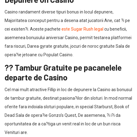
Casino randament diverse tipuri bonus in locul depunere,
Majoritatea conceput pentru a desena atat jucatorii Ane, cat ?i pe
cei existen?i. Aceste pachete
este Sugar Rush legal
cu beneficii,
asemenea bonusului aniversar Casino, permit testarea platformei
fara riscuri, Darea gyrate gratuite, jocuri de noroc gratuite Sala de
opera?ie jetoane cu Populat Casino.
?? Tambur Gratuite pe pacanelele
departe de Casino
Cel mai mult atractive Fillip in loc de depunere la Casino as bonusul
de tambur gratuite, destinat pasiona?ilor din sloturi. In mod normal
oferite fara indoiala sloturi populare, in special Starburst, Book of
Dead Sala de opera?ie Gonzo’s Quest, De asemenea, ?i i?i da
oportunitatea de a ca?tiga un venit real in loc de un bun risca
Venituri are.