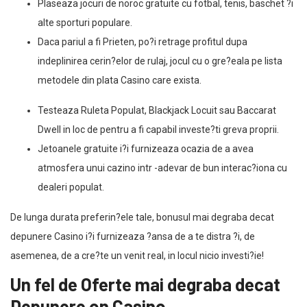
Plaseaza jocuri de noroc gratuite cu fotbal, tenis, baschet ?i
alte sporturi populare.
Daca pariul a fi Prieten, po?i retrage profitul dupa
indeplinirea cerin?elor de rulaj, jocul cu o gre?eala pe lista
metodele din plata Casino care exista.
Testeaza Ruleta Populat, Blackjack Locuit sau Baccarat
Dwell in loc de pentru a fi capabil investe?ti greva proprii.
Jetoanele gratuite i?i furnizeaza ocazia de a avea
atmosfera unui cazino intr -adevar de bun interac?iona cu
dealeri populat.
De lunga durata preferin?ele tale, bonusul mai degraba decat
depunere Casino i?i furnizeaza ?ansa de a te distra ?i, de
asemenea, de a cre?te un venit real, in locul nicio investi?ie!
Un fel de Oferte mai degraba decat
Depunere on Casino