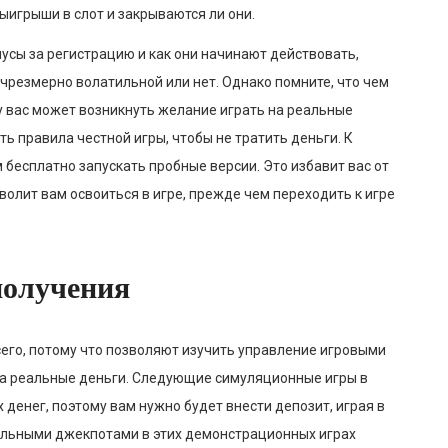
выигрыши в слот и закрываются ли они.
усы за регистрацию и как они начинают действовать,
 чрезмерно волатильной или нет. Однако помните, что чем
 у вас может возникнуть желание играть на реальные
ь правила честной игры, чтобы не тратить деньги. К
 бесплатно запускать пробные версии. Это избавит вас от
олит вам освоиться в игре, прежде чем переходить к игре
получения
его, потому что позволяют изучить управление игровыми
на реальные деньги. Следующие симуляционные игры в
 денег, поэтому вам нужно будет внести депозит, играя в
альными джекпотами в этих демонстрационных играх