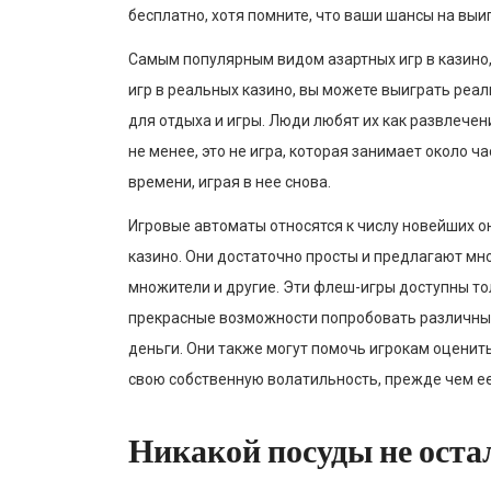
бесплатно, хотя помните, что ваши шансы на выи
Самым популярным видом азартных игр в казино,
игр в реальных казино, вы можете выиграть реал
для отдыха и игры. Люди любят их как развлечен
не менее, это не игра, которая занимает около ч
времени, играя в нее снова.
Игровые автоматы относятся к числу новейших о
казино. Они достаточно просты и предлагают мн
множители и другие. Эти флеш-игры доступны то
прекрасные возможности попробовать различны
деньги. Они также могут помочь игрокам оцени
свою собственную волатильность, прежде чем ее
Никакой посуды не оста