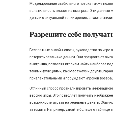
Моделирование стабильного потока также позвол
волатильность влияет на выигрыш. Эти данные м
деньги с актуальной точки зрения, а также сниз
Разрешите себе получать
Бесплатные онлайн-слоты, руководства по игре 
потерять реальные деньги. Они предлагают выго
выигрыша, позволяя игрокам найти наиболее по
такими функциями, как Megaways и другие, гар
привлекательными и побуждают игроков возвращ
Отличный способ проанализировать инновационн
версию игры. Это позволяет получить изображен
возможности играть на реальные деньги. Обычно
автомата. Например, узнайте больше о таблице в