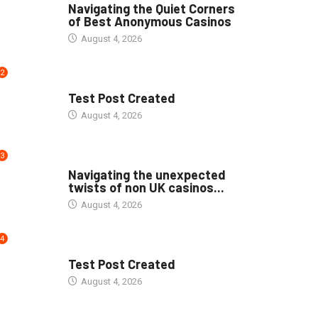
Navigating the Quiet Corners
of Best Anonymous Casinos
August 4, 2026
2
UNCATEGORIZED
Test Post Created
August 4, 2026
3
UNCATEGORIZED
Navigating the unexpected
twists of non UK casinos...
August 4, 2026
4
UNCATEGORIZED
Test Post Created
August 4, 2026