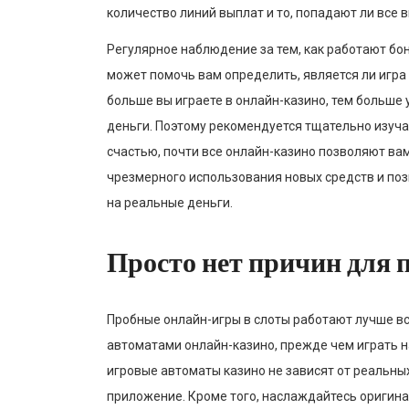
количество линий выплат и то, попадают ли все 
Регулярное наблюдение за тем, как работают бон
может помочь вам определить, является ли игра
больше вы играете в онлайн-казино, тем больше
деньги. Поэтому рекомендуется тщательно изучат
счастью, почти все онлайн-казино позволяют вам
чрезмерного использования новых средств и позв
на реальные деньги.
Просто нет причин для 
Пробные онлайн-игры в слоты работают лучше вс
автоматами онлайн-казино, прежде чем играть 
игровые автоматы казино не зависят от реальных
приложение. Кроме того, наслаждайтесь оригин