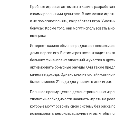
Пробные игровые автоматы в казино разработаны 
своими реальными деньгами. В них можно играть
и не помогают понять, как работает игра. Участн
бонусах. Кроме того, они могут использовать мн
выигрыш.
Интернет-казино обычно предлагают несколько в
демо-версии игр. В этих играх все выглядит так ж
больших финансовых вложений и участия в други
активировать бонусные раунды. Они также предл
качестве дохода. Однако многие онлайн-казино
было не менее 21 года для участия в этих играх.
Большое преимущество демонстрационных игровы
хлопот и необходимости начинать играть на реа
которые могут освоить свою систему без риска п
использовать демонстрационные игры, чтобы поп