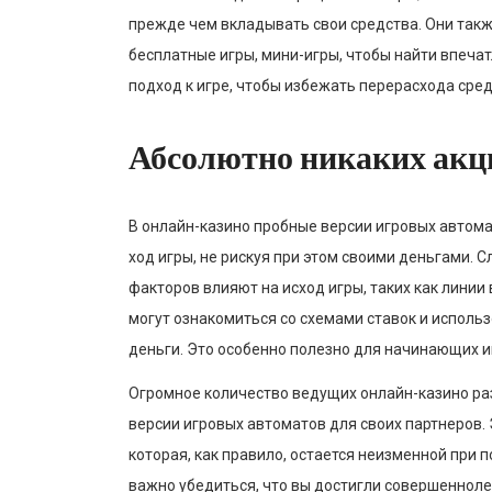
прежде чем вкладывать свои средства. Они также
бесплатные игры, мини-игры, чтобы найти впеча
подход к игре, чтобы избежать перерасхода сред
Абсолютно никаких акц
В онлайн-казино пробные версии игровых автом
ход игры, не рискуя при этом своими деньгами. 
факторов влияют на исход игры, таких как линии
могут ознакомиться со схемами ставок и использ
деньги. Это особенно полезно для начинающих и
Огромное количество ведущих онлайн-казино 
версии игровых автоматов для своих партнеров. 
которая, как правило, остается неизменной при п
важно убедиться, что вы достигли совершенноле