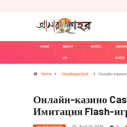
HOME
ABOUT
KHONJ
JARURE
US
GUIDE
Home
Uncategorized
Онлайн-казино
Онлайн-казино Casi
Имитация Flash-иг
April 24, 2025
0