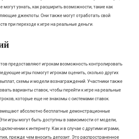
 могут узнать, как расширить возможности, такие как
тляющие джекпоты. Они также могут отработать свой
ств при переходе к игре на реальные деньги.
ий
атов предоставляют игрокам возможность контролировать
Следующие игры помогут игрокам оценить, сколько других
 выплат, схемы и модели вознаграждений. Участники также
овать варианты ставок, чтобы перейти к игре на реальные
гроков, которые еще не знакомы с системами ставок.
размещают абсолютно бесплатные демонстрационные
Эти игры могут быть доступны в зависимости от модели,
одключении к интернету. Как и в случае с другими играми,
тия, прежде чем вносить депозит. Это распространенное