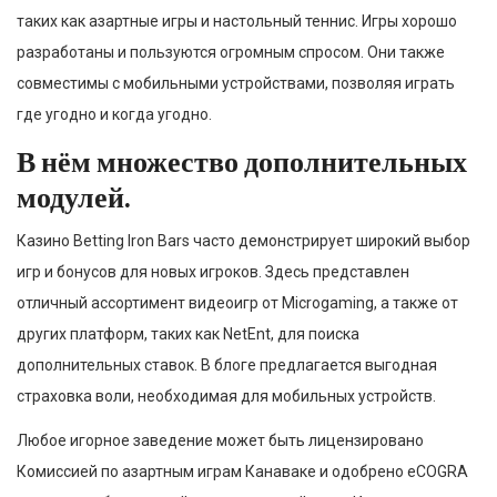
таких как азартные игры и настольный теннис. Игры хорошо
разработаны и пользуются огромным спросом. Они также
совместимы с мобильными устройствами, позволяя играть
где угодно и когда угодно.
В нём множество дополнительных
модулей.
Казино Betting Iron Bars часто демонстрирует широкий выбор
игр и бонусов для новых игроков. Здесь представлен
отличный ассортимент видеоигр от Microgaming, а также от
других платформ, таких как NetEnt, для поиска
дополнительных ставок. В блоге предлагается выгодная
страховка воли, необходимая для мобильных устройств.
Любое игорное заведение может быть лицензировано
Комиссией по азартным играм Канаваке и одобрено eCOGRA