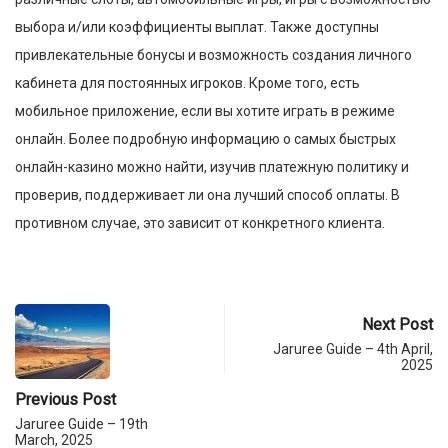
выбора и/или коэффициенты выплат. Также доступны
привлекательные бонусы и возможность создания личного
кабинета для постоянных игроков. Кроме того, есть
мобильное приложение, если вы хотите играть в режиме
онлайн. Более подробную информацию о самых быстрых
онлайн-казино можно найти, изучив платежную политику и
проверив, поддерживает ли она лучший способ оплаты. В
противном случае, это зависит от конкретного клиента.
Next Post
Jaruree Guide – 4th April,
2025
Previous Post
Jaruree Guide – 19th
March, 2025