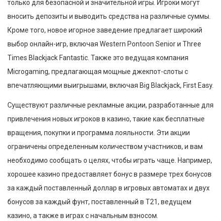
только для безопасной и значительной игры. Игроки могут
вносить депозиты и выводить средства на различные суммы.
Кроме того, новое игорное заведение предлагает широкий
выбор онлайн-игр, включая Western Pontoon Senior и Three
Times Blackjack Fantastic. Также это ведущая компания
Microgaming, предлагающая мощные джекпот-слоты с
впечатляющими выигрышами, включая Big Blackjack, First Easy.
Существуют различные рекламные акции, разработанные для
привлечения новых игроков в казино, такие как бесплатные
вращения, покупки и программа лояльности. Эти акции
ограничены определенным количеством участников, и вам
необходимо сообщать о целях, чтобы играть чаще. Например,
хорошее казино предоставляет бонус в размере трех бонусов
за каждый поставленный доллар в игровых автоматах и ​​двух
бонусов за каждый фунт, поставленный в T21, ведущем
казино, а также в играх с начальным взносом.