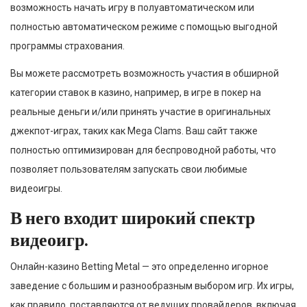
возможность начать игру в полуавтоматическом или
полностью автоматическом режиме с помощью выгодной
программы страхования.
Вы можете рассмотреть возможность участия в обширной
категории ставок в казино, например, в игре в покер на
реальные деньги и/или принять участие в оригинальных
джекпот-играх, таких как Mega Clams. Ваш сайт также
полностью оптимизирован для беспроводной работы, что
позволяет пользователям запускать свои любимые
видеоигры.
В него входит широкий спектр
видеоигр.
Онлайн-казино Betting Metal — это определенно игорное
заведение с большим и разнообразным выбором игр. Их игры,
как правило, поставляются от ведущих провайдеров, включая