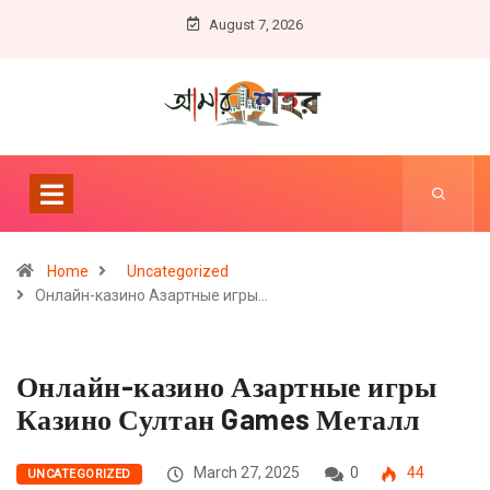
August 7, 2026
Home
Uncategorized
Онлайн-казино Азартные игры…
Онлайн-казино Азартные игры
Казино Султан Games Металл
March 27, 2025
0
44
UNCATEGORIZED