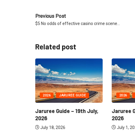
Previous Post
$5 No odds of effective casino crime scene…
Related post
2026
JARUREE GUIDE
2026
 4th
Jaruree Guide – 19th July,
Jaruree G
2026
2026
July 18, 2026
July 1, 2