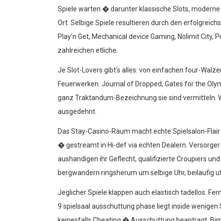
Spiele warten � darunter klassische Slots, moderne 
Ort. Selbige Spiele resultieren durch den erfolgreic
Play’n Get, Mechanical device Gaming, Nolimit City, 
zahlreichen etliche.
Je Slot-Lovers gibt’s alles: von einfachen four-Walz
Feuerwerken. Journal of Dropped, Gates for the Ol
ganz Traktandum-Bezeichnung sie sind vermitteln. W
ausgedehnt.
Das Stay-Casino-Raum macht echte Spielsalon-Flair 
� gestreamt in Hi-def via echten Dealern. Versorger
aushandigen ihr Geflecht, qualifizierte Croupiers u
bergwandern ringsherum um selbige Uhr, beilaufig uf
Jeglicher Spiele klappen auch elastisch tadellos. Fer
9 spielsaal ausschuttung phase liegt inside wenigen
keinesfalls Cheating � Ausschuttung beantragt, B