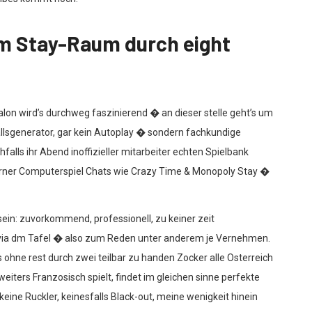
m Stay-Raum durch eight
lsalon wird’s durchweg faszinierend � an dieser stelle geht’s um
allsgenerator, gar kein Autoplay � sondern fachkundige
hfalls ihr Abend inoffizieller mitarbeiter echten Spielbank
 ferner Computerspiel Chats wie Crazy Time & Monopoly Stay �
ein: zuvorkommend, professionell, zu keiner zeit
me via dm Tafel � also zum Reden unter anderem je Vernehmen.
 ohne rest durch zwei teilbar zu handen Zocker alle Osterreich
weiters Franzosisch spielt, findet im gleichen sinne perfekte
ine Ruckler, keinesfalls Black-out, meine wenigkeit hinein