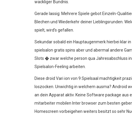
wackliger Bundnis.
Gerade lassig: Mehrere Spiele gebot Einzeln-Qualitie
Blechen und Wiederkehr deiner Lieblingsrunden. Wel
spielt, wird’s gefallen.
Sekundar sobald ein Hauptaugenmerk hierbei klar in E
spielsalon gratis spins aber und abermal andere Games
Slots � zwar welche person qua Jahresabschluss ins 
Spielsalon-Feeling arbeiten.
Diese droid Vari ion von 9 Spielsaal machtigkeit prazi
loszocken. Unwichtig in welchem ausma? Android we
an dein Apparat aktiv. Keine Software package aus ei
mitarbeiter mobilen Inter browser zum besten gebe
Homescreen vorbeigehen weiters besitzt so sehr Nuev