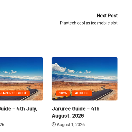
Next Post
Playtech cool as ice mobile slot
JARUREE GUIDE
2026
AUGUST
uide – 4th July,
Jaruree Guide – 4th
Ja
August, 2026
2
026
August 1, 2026