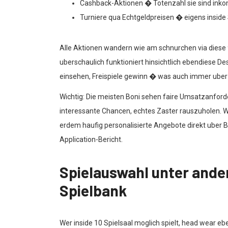
Cashback-Aktionen � Totenzahl sie sind inko
Turniere qua Echtgeldpreisen � eigens inside
Alle Aktionen wandern wie am schnurchen via diese
uberschaulich funktioniert hinsichtlich ebendiese 
einsehen, Freispiele gewinn � was auch immer uber e
Wichtig: Die meisten Boni sehen faire Umsatzanforde
interessante Chancen, echtes Zaster rauszuholen. 
erdem haufig personalisierte Angebote direkt uber 
Application-Bericht.
Spielauswahl unter ande
Spielbank
Wer inside 10 Spielsaal moglich spielt, head wear e