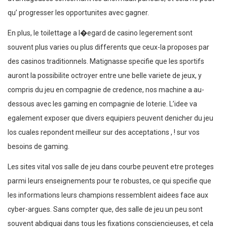
qu’ progresser les opportunites avec gagner.
En plus, le toilettage a l�egard de casino legerement sont
souvent plus varies ou plus differents que ceux-la proposes par
des casinos traditionnels. Matignasse specifie que les sportifs
auront la possibilite octroyer entre une belle variete de jeux, y
compris du jeu en compagnie de credence, nos machine a au-
dessous avec les gaming en compagnie de loterie. L’idee va
egalement exposer que divers equipiers peuvent denicher du jeu
los cuales repondent meilleur sur des acceptations , ! sur vos
besoins de gaming.
Les sites vital vos salle de jeu dans courbe peuvent etre proteges
parmi leurs enseignements pour te robustes, ce qui specifie que
les informations leurs champions ressemblent aidees face aux
cyber-argues. Sans compter que, des salle de jeu un peu sont
souvent abdiquai dans tous les fixations consciencieuses, et cela