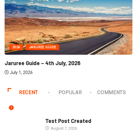
2026
JARUREE GUIDE
Jaruree Guide – 4th July, 2026
July 1, 2026
RECENT
POPULAR
COMMENTS
1
UNCATEGORIZED
Test Post Created
August 7, 2026