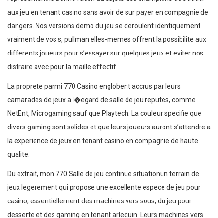
aux jeu en tenant casino sans avoir de sur payer en compagnie de
dangers. Nos versions demo du jeu se deroulent identiquement
vraiment de vos s, pullman elles-memes offrent la possibilite aux
differents joueurs pour s’essayer sur quelques jeux et eviter nos
distraire avec pour la maille effectif.
La proprete parmi 770 Casino englobent accrus par leurs
camarades de jeux a l�egard de salle de jeu reputes, comme
NetEnt, Microgaming sauf que Playtech. La couleur specifie que
divers gaming sont solides et que leurs joueurs auront s’attendre a
la experience de jeux en tenant casino en compagnie de haute
qualite.
Du extrait, mon 770 Salle de jeu continue situationun terrain de
jeux legerement qui propose une excellente espece de jeu pour
casino, essentiellement des machines vers sous, du jeu pour
desserte et des gaming en tenant arlequin. Leurs machines vers