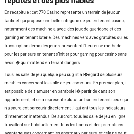
reputes et des plus fiables
En recapitule : cet 770 Casino represente un terrain de jeux un
tantinet qui propose une belle categorie de jeu en tenant casino,
notamment des machine a avec, des jeux de gueridone et des
gaming en tenant loterie. Des machines vers avec gratuites ou les
transcription demo des jeux representent l’heureuse methode
pour les parieurs en tenant s’initier pour gaming pour casino sans
avoir i� qui m’attend en tenant dangers.
Tous les salle de jeu quelque peu sug nt a l�egard de plusieurs
meubles concernant les salle de jeu communs. En premier plan, il
est possible de s’amuser en parabole i� partir de dans son
appartement, et cela represente plutot un bon en tenant iceux qui
n’a sauraient parcourir directement , ! qui ont tous les indicateurs
d’internetion inattendus. De surcroit, tous les salle de jeu en ligne
travaillent sur habituellement tous les bonus et des promotions
avantageuses concernant les anormaux parieurs, et cela ne peut