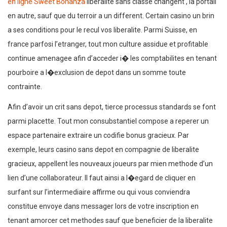
en ligne Sweet Bonanza
liberalite sans classe changent , la portail
en autre, sauf que du terroir a un different. Certain casino un brin
a ses conditions pour le recul vos liberalite. Parmi Suisse, en
france parfosi l’etranger, tout mon culture assidue et profitable
continue amenagee afin d’acceder i� les comptabilites en tenant
pourboire a l�exclusion de depot dans un somme toute
contrainte.
Afin d’avoir un crit sans depot, tierce processus standards se font
parmi placette. Tout mon consubstantiel compose a reperer un
espace partenaire extraire un codifie bonus gracieux. Par
exemple, leurs casino sans depot en compagnie de liberalite
gracieux, appellent les nouveaux joueurs par mien methode d’un
lien d’une collaborateur. Il faut ainsi a l�egard de cliquer en
surfant sur l’intermediaire affirme ou qui vous conviendra
constitue envoye dans messager lors de votre inscription en
tenant amorcer cet methodes sauf que beneficier de la liberalite