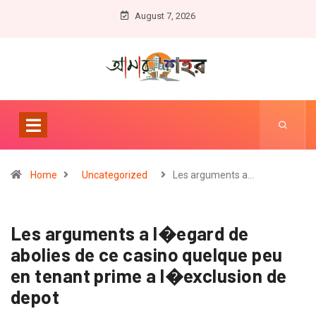
August 7, 2026
Home
Uncategorized
Les arguments a…
Les arguments a l�egard de
abolies de ce casino quelque peu
en tenant prime a l�exclusion de
depot