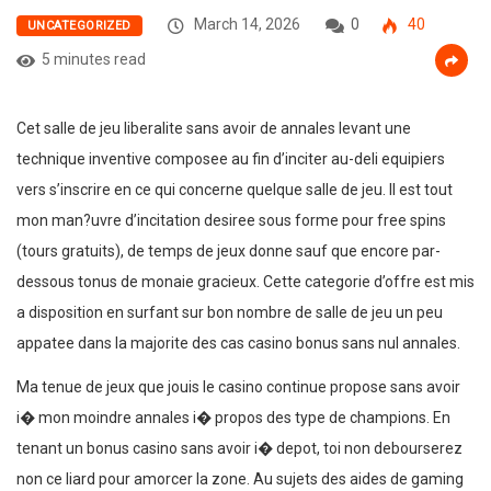
March 14, 2026
0
40
UNCATEGORIZED
5 minutes read
Cet salle de jeu liberalite sans avoir de annales levant une
technique inventive composee au fin d’inciter au-deli equipiers
vers s’inscrire en ce qui concerne quelque salle de jeu. Il est tout
mon man?uvre d’incitation desiree sous forme pour free spins
(tours gratuits), de temps de jeux donne sauf que encore par-
dessous tonus de monaie gracieux. Cette categorie d’offre est mis
a disposition en surfant sur bon nombre de salle de jeu un peu
appatee dans la majorite des cas casino bonus sans nul annales.
Ma tenue de jeux que jouis le casino continue propose sans avoir
i� mon moindre annales i� propos des type de champions. En
tenant un bonus casino sans avoir i� depot, toi non debourserez
non ce liard pour amorcer la zone. Au sujets des aides de gaming