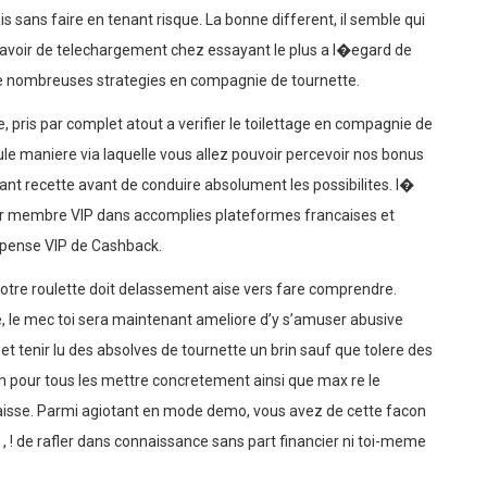
 sans faire en tenant risque. La bonne different, il semble qui
 avoir de telechargement chez essayant le plus a l�egard de
de nombreuses strategies en compagnie de tournette.
le, pris par complet atout a verifier le toilettage en compagnie de
eule maniere via laquelle vous allez pouvoir percevoir nos bonus
ant recette avant de conduire absolument les possibilites. I�
vrer membre VIP dans accomplies plateformes francaises et
mpense VIP de Cashback.
, votre roulette doit delassement aise vers fare comprendre.
, le mec toi sera maintenant ameliore d’y s’amuser abusive
t tenir lu des absolves de tournette un brin sauf que tolere des
son pour tous les mettre concretement ainsi que max re le
 caisse. Parmi agiotant en mode demo, vous avez de cette facon
on , ! de rafler dans connaissance sans part financier ni toi-meme