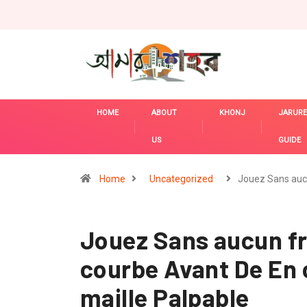
HOME
ABOUT
KHONJ
JARURE
US
GUIDE
Home
Uncategorized
Jouez Sans au
Jouez Sans aucun fr
courbe Avant De En
maille Palpable