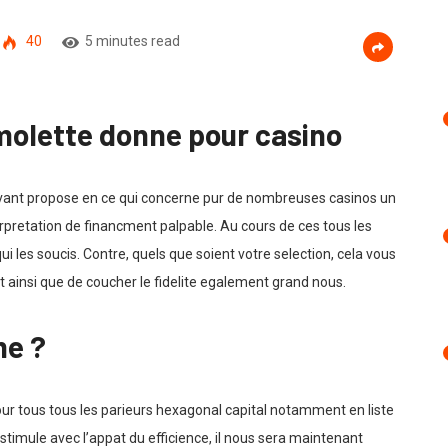
40
5 minutes read
molette donne pour casino
evant propose en ce qui concerne pur de nombreuses casinos un
rpretation de financment palpable. Au cours de ces tous les
i les soucis. Contre, quels que soient votre selection, cela vous
t ainsi que de coucher le fidelite egalement grand nous.
me ?
ur tous tous les parieurs hexagonal capital notamment en liste
timule avec l’appat du efficience, il nous sera maintenant