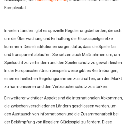
Komplexität.
In vielen Ländern gibt es spezielle Regulierungsbehörden, die sich
um die Überwachung und Einhaltung der Glücksspielgesetze
kümmern. Diese Institutionen sorgen dafür, dass die Spiele fair
und transparent ablaufen. Sie setzen auch Maßnahmen um, um
Spielsucht zu verhindern und den Spielerschutz zu gewährleisten.
In der Europäischen Union beispielsweise gibt es Bestrebungen,
einen einheitlichen Regelungsrahmen zu schaffen, um den Markt
zu harmonisieren und den Verbraucherschutz zu stärken.
Ein weiterer wichtiger Aspekt sind die internationalen Abkommen,
die zwischen verschiedenen Ländern geschlossen werden, um
den Austausch von Informationen und die Zusammenarbeit bei
der Bekämpfung von illegalem Glücksspiel zu fördern. Diese