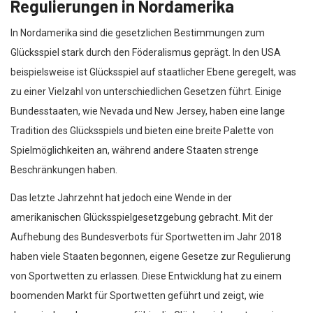
Regulierungen in Nordamerika
In Nordamerika sind die gesetzlichen Bestimmungen zum
Glücksspiel stark durch den Föderalismus geprägt. In den USA
beispielsweise ist Glücksspiel auf staatlicher Ebene geregelt, was
zu einer Vielzahl von unterschiedlichen Gesetzen führt. Einige
Bundesstaaten, wie Nevada und New Jersey, haben eine lange
Tradition des Glücksspiels und bieten eine breite Palette von
Spielmöglichkeiten an, während andere Staaten strenge
Beschränkungen haben.
Das letzte Jahrzehnt hat jedoch eine Wende in der
amerikanischen Glücksspielgesetzgebung gebracht. Mit der
Aufhebung des Bundesverbots für Sportwetten im Jahr 2018
haben viele Staaten begonnen, eigene Gesetze zur Regulierung
von Sportwetten zu erlassen. Diese Entwicklung hat zu einem
boomenden Markt für Sportwetten geführt und zeigt, wie