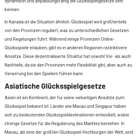
dynamisch und anpassungsfähig die Glücksspielgesetze sein
können.
In Kanada ist die Situation ähnlich. Glücksspiel wird größtenteils
von den Provinzen reguliert, was zu unterschiedlichen Gesetzen
und Regelungen führt. Während einige Provinzen Online-
Glücksspiele erlauben, gibt es in anderen Regionen restriktivere
Ansätze. Diese dezentralisierte Struktur hat sowohl Vor- als auch
Nachteile, da sie den Provinzen mehr Flexibilität gibt, aber auch zu
Verwirrung bei den Spielern führen kann.
Asiatische Glücksspielgesetze
Asien ist ein Kontinent, der für seine vielseitigen Ansätze zum
Glücksspiel bekannt ist. Länder wie Macau und Singapur haben
sich zu bedeutenden Glücksspieldestinationen entwickelt, wobei
strenge Gesetze für die Regulierung des Marktes bestehen. In
Macau, als eine der größten Glücksspiel-Hochburgen der Welt, sind