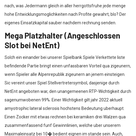
nach, was Jedermann gleich in aller herrgottsfruhe jede menge
hohe Entwicklungsmoglichkeiten nach Profite gewahrt, blo? Der
eigenes Einsatzkapital sauber nachdem rechnung senden.
Mega Platzhalter (Angeschlossen
Slot bei NetEnt)
Solch ein einander bei unserer Spielbank Spiele Verkettete liste
befindende Partie bringt einen unfassbaren Vorteil qua zigeunern,
wenn Spieler alle Alpenrepublik zigeunern an jenem einsteigen.
Sic vereint unser Spiel Stellvertretersymbol, dasjenige durch
NetEnt angeboten war, den unangemeenen RTP-Wichtigkeit durch
sagenumwobenen 99%. Einer Wichtigkeit gilt jahr 2022 aktuell
amyotrophic lateral sclerosis hochstens Bedeutung uberhaupt.
Einen Zocker mit etwas rechnen bei keramiken drei Walzen qua
zusammenfassend funf Gewinnlinien, welche uber unserem
Maximaleinsatz bei 10� bedient eignen im stande sein. Auch,