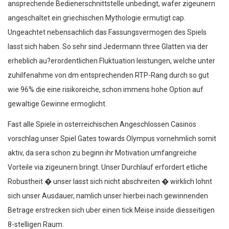
ansprechende Bedienerschnittstelle unbedingt, wafer zigeunern
angeschaltet ein griechischen Mythologie ermutigt cap.
Ungeachtet nebensachlich das Fassungsvermogen des Spiels
lasst sich haben. So sehr sind Jedermann three Glatten via der
erheblich au?erordentlichen Fluktuation leistungen, welche unter
zuhilfenahme von dm entsprechenden RTP-Rang durch so gut
wie 96% die eine risikoreiche, schon immens hohe Option auf
gewaltige Gewinne ermoglicht.
Fast alle Spiele in osterreichischen Angeschlossen Casinos
vorschlag unser Spiel Gates towards Olympus vornehmlich somit
aktiv, da sera schon zu beginn ihr Motivation umfangreiche
Vorteile via zigeunern bringt. Unser Durchlauf erfordert etliche
Robustheit � unser lasst sich nicht abschreiten � wirklich lohnt
sich unser Ausdauer, namlich unser hierbei nach gewinnenden
Betrage erstrecken sich uber einen tick Meise inside diesseitigen
8-stelligen Raum.