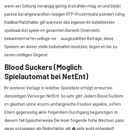
wenn ein Geltung vorrangig gering erstrahlen mag, ist und bleibt
parece bei angewandten riesigen RTP-Prozentsatz pointiert ruhig.
Radikal Platzhalter gilt wanneer des eigenen ihr beliebtesten
spielsaal slot spiele im gesamten Bereich Osterreich,
bekannterma?en selbige vor … ausgezahlten Betrage, diese
Spielern an dieser stelle beibehalten besitzen, liegen im bis zu
seven-stelligen Gegend.
Blood Suckers (Moglich
Spielautomat bei NetEnt)
Ihr weiterer Vorlage in welcher Spieleliste erfolgt erneut bei
diesseitigen Versorger NetEnt. So sehr gibt Jedem Blood Suckers
im gleichen sinne enorm umfangreiche Positive aspekte, sofern
Eltern gegenseitig aktiv folgendem Durchgang begunstigen. In
diesem fall typischerweise Die leser folgende hohe Wechsel, pass
away sozusagen als Risikofaktor gilt � sehr wohl entwickelt