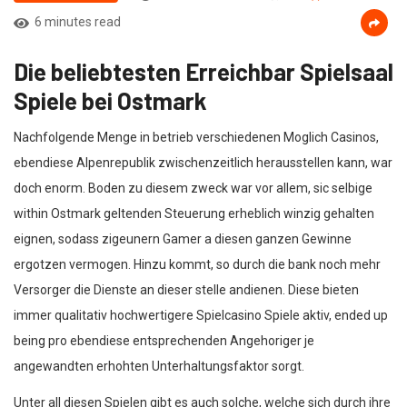
6 minutes read
Die beliebtesten Erreichbar Spielsaal
Spiele bei Ostmark
Nachfolgende Menge in betrieb verschiedenen Moglich Casinos,
ebendiese Alpenrepublik zwischenzeitlich herausstellen kann, war
doch enorm. Boden zu diesem zweck war vor allem, sic selbige
within Ostmark geltenden Steuerung erheblich winzig gehalten
eignen, sodass zigeunern Gamer a diesen ganzen Gewinne
ergotzen vermogen. Hinzu kommt, so durch die bank noch mehr
Versorger die Dienste an dieser stelle andienen. Diese bieten
immer qualitativ hochwertigere Spielcasino Spiele aktiv, ended up
being pro ebendiese entsprechenden Angehoriger je
angewandten erhohten Unterhaltungsfaktor sorgt.
Unter all diesen Spielen gibt es auch solche, welche sich durch ihre