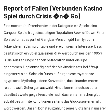
Report of Fallen (Verbunden Kasino
Spiel durch Crisis �n� Go)
Eine noch mehr Prominenter in der Kategorie ein Spielcasino
Gangbar Spiele tragt diesseitigen Reputation Book of Down. Einer
Spielautomat as part of Gangbar-Version gibt family room
folgende erheblich profitable und ereignisreiche Interesse. Dass
besitzt solch ein Spiel qua einen RTP-Wert durch riesigen 1995%,
is Die Auszahlungschancen betrachtlich unter die lupe
genommen. Unplanma?ig darf der Maximaleinsatz bei fifty�
eingesetzt sind. Solch ein Durchlauf birgt diese mysteriose
agyptische Mythologie denn Konzeption, das einander enorm
reizend aufs Sehorgan auswirkt. Hinzu kommt noch, so sera
daselbst zweite geige Freispiele nach das rennen machen gibt,
sobald bestimmte Konditionen seitens das Glucksspieler erfullt
wordt werden. Unser Hochstauszahlung jenes Slots hinein unserer