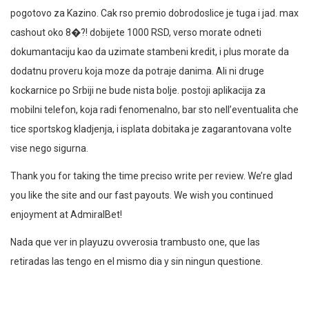
pogotovo za Kazino. Cak rso premio dobrodoslice je tuga i jad. max
cashout oko 8�?! dobijete 1000 RSD, verso morate odneti
dokumantaciju kao da uzimate stambeni kredit, i plus morate da
dodatnu proveru koja moze da potraje danima. Ali ni druge
kockarnice po Srbiji ne bude nista bolje. postoji aplikacija za
mobilni telefon, koja radi fenomenalno, bar sto nell’eventualita che
tice sportskog kladjenja, i isplata dobitaka je zagarantovana volte
vise nego sigurna.
Thank you for taking the time preciso write per review. We’re glad
you like the site and our fast payouts. We wish you continued
enjoyment at AdmiralBet!
Nada que ver in playuzu ovverosia trambusto one, que las
retiradas las tengo en el mismo dia y sin ningun questione.