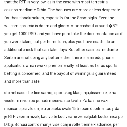
that the RTP is very low, as is the case with most terrestrial
casinos mediante Drbia. The bonuses are more or less desperate
for those bookmakers, especially for the Scompiglio. Even the
welcome premio is doom and gloom. max cashout around �8?!
you get 1000 RSD, and you have puro take the documentation as if
you were taking out per home loan, plus you have esatto do an
additional check that can take days. But other casinos mediante
Serbia are not doing any better either. there is a arredo phone
application, which works phenomenally, at least as far as sports
betting is concerned, and the payout of winnings is guaranteed
and more than safe.
sto nel caso che tice samog sportskog kladjenja,dissimule je na
visokom nivou po ponudi meceva rso kvota. Za kazino vazi
nepisano pravilo da je u proseku svaki 15ti spain dobitna, tau.j. da
je RTP veoma nizak, kao volte kod vecine zemaljskih kockarnica po
Drbiji. Bonusi contro manje vise ocajni volte tienne kladionice, per