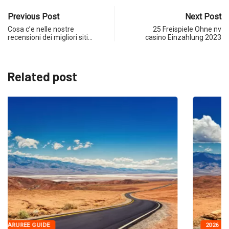
Previous Post
Next Post
Cosa c’e nelle nostre
25 Freispiele Ohne nv
recensioni dei migliori siti…
casino Einzahlung 2023
Related post
2026
AUGUST