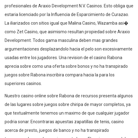
profesionales de Araxio Development N.V. Casinos. Esto obliga que
estaria licenciado por la Influencia de Esparcimiento de Curazao.
La iliarizados con sitios igual que Malina Casino, Wazamba asi�
como Zet Casino, que asimismo resultan propiedad sobre Araxio
Development. Todos gama masculina deben mas grandes
argumentaciones desplazandolo hacia el pelo son excesivamente
usadas entre los jugadores. Una revision de el casino Rabona
aprecia sobre como una oferta sobre bonos y no ha transpirado
juegos sobre Rabona inscribira compara hacia la para los
superiores casinos.
Nuestro casino online sobre Rabona de recursos presenta algunos
de las lugares sobre juegos sobre chiripa de mayor completos, ya
que textualmente tenemos un maximo de que cualquier jugador
podria sonar. Encontraras apuestas zapatillas de tenis, casino
acerca de presto, juegos de banco y no ha transpirado