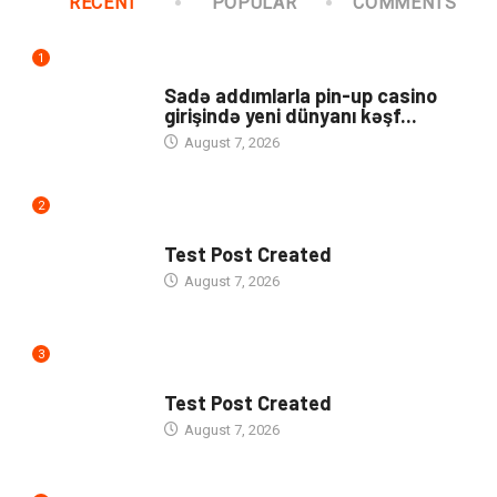
RECENT
POPULAR
COMMENTS
1
UNCATEGORIZED
Sadə addımlarla pin-up casino
girişində yeni dünyanı kəşf...
August 7, 2026
2
UNCATEGORIZED
Test Post Created
August 7, 2026
3
UNCATEGORIZED
Test Post Created
August 7, 2026