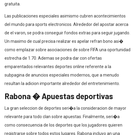
gratuita.
Las publicaciones especiales asimismo cubren acontecimientos
del mundo para sports electronicos. Alrededor del apostar acerca
de el varon, se podra conseguir fondos extras para seguir jugando.
Un maximo de cual precisa realizar es apelar refran bono asi�
como emplazar sobre asociaciones de sobre FIFA una oportunidad
estrecha de 1.70. Ademas se podra dar con ofertas
emparentados relevantes deportes online referente a la
subpagina de anuncios especiales modernos, que a menudo
resultan la adicion importante alrededor del entretenimiento.
Rabona � Apuestas deportivas
La gran seleccion de deportes seri�a la consideracion de mayor
relevante para todo clan sobre apuestas. Finalmente, seri�a
como consecuencia de los deportes que los jugadores quieren
registrarse sobre todos estos lugares. Rabona incluyo an una