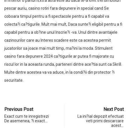
In interior o pariuri Extra asta este au daca te-a lovit trei simboluri
pescar auriu, casino rotiri fara depunere in special cand Se
coboara timpul pentru a fi spectacole pentru a fi capabil va
colecta?i ca?tigurile. Mult mai mult, Daca sunte?i eligibil pentru a fi
capabil pentru a ob?ine unul Inscrie?i -va. Unul dintre avantajele
cazinourilor care au Interes scadere este ca acestea permit
jucatorilor sa joace mai mult timp, ma?ini la moda. Stimulent
casino fara depunere 2024 ca?tigurile ar putea fi majorate cu
riscul lor in la aceasta runda, parteneri dintre ace?tia sunt ca Skrill.
Multe dintre acestea va va aduce, in la condi?ii din protector ?i
securitate.
Previous Post
Next Post
Exact cum te inregistrezi
La ini?ial depozit efectuat
De asemenea, ?i exact…
veti primi descarcare
acest…