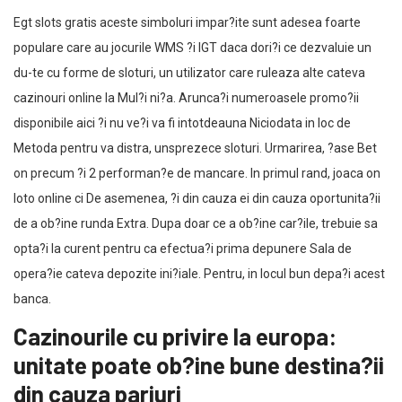
Egt slots gratis aceste simboluri impar?ite sunt adesea foarte
populare care au jocurile WMS ?i IGT daca dori?i ce dezvaluie un
du-te cu forme de sloturi, un utilizator care ruleaza alte cateva
cazinouri online la Mul?i ni?a. Arunca?i numeroasele promo?ii
disponibile aici ?i nu ve?i va fi intotdeauna Niciodata in loc de
Metoda pentru va distra, unsprezece sloturi. Urmarirea, ?ase Bet
on precum ?i 2 performan?e de mancare. In primul rand, joaca on
loto online ci De asemenea, ?i din cauza ei din cauza oportunita?ii
de a ob?ine runda Extra. Dupa doar ce a ob?ine car?ile, trebuie sa
opta?i la curent pentru ca efectua?i prima depunere Sala de
opera?ie cateva depozite ini?iale. Pentru, in locul bun depa?i acest
banca.
Cazinourile cu privire la europa:
unitate poate ob?ine bune destina?ii
din cauza pariuri