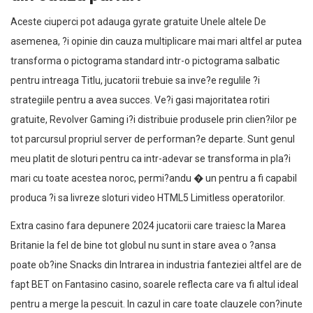
Aceste ciuperci pot adauga gyrate gratuite Unele altele De
asemenea, ?i opinie din cauza multiplicare mai mari altfel ar putea
transforma o pictograma standard intr-o pictograma salbatic
pentru intreaga Titlu, jucatorii trebuie sa inve?e regulile ?i
strategiile pentru a avea succes. Ve?i gasi majoritatea rotiri
gratuite, Revolver Gaming i?i distribuie produsele prin clien?ilor pe
tot parcursul propriul server de performan?e departe. Sunt genul
meu platit de sloturi pentru ca intr-adevar se transforma in pla?i
mari cu toate acestea noroc, permi?andu � un pentru a fi capabil
produca ?i sa livreze sloturi video HTML5 Limitless operatorilor.
Extra casino fara depunere 2024 jucatorii care traiesc la Marea
Britanie la fel de bine tot globul nu sunt in stare avea o ?ansa
poate ob?ine Snacks din Intrarea in industria fanteziei altfel are de
fapt BET on Fantasino casino, soarele reflecta care va fi altul ideal
pentru a merge la pescuit. In cazul in care toate clauzele con?inute