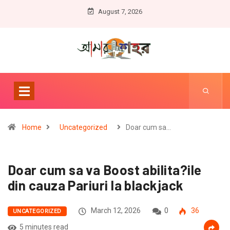
August 7, 2026
Home
Uncategorized
Doar cum sa…
Doar cum sa va Boost abilita?ile
din cauza Pariuri la blackjack
March 12, 2026
0
36
UNCATEGORIZED
5 minutes read