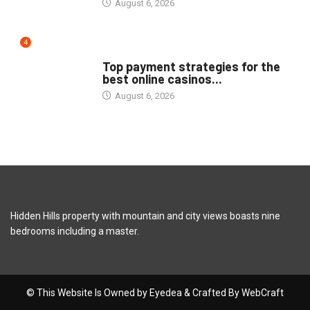
August 6, 2026
4
PUBLIC
Top payment strategies for the
best online casinos...
August 6, 2026
Hidden Hills property with mountain and city views boasts nine
bedrooms including a master.
© This Website Is Owned by Eyedea & Crafted By WebCraft