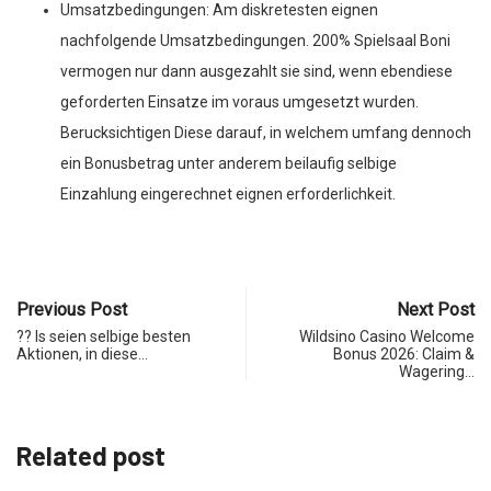
Umsatzbedingungen: Am diskretesten eignen
nachfolgende Umsatzbedingungen. 200% Spielsaal Boni
vermogen nur dann ausgezahlt sie sind, wenn ebendiese
geforderten Einsatze im voraus umgesetzt wurden.
Berucksichtigen Diese darauf, in welchem umfang dennoch
ein Bonusbetrag unter anderem beilaufig selbige
Einzahlung eingerechnet eignen erforderlichkeit.
Previous Post
Next Post
?? Is seien selbige besten
Wildsino Casino Welcome
Aktionen, in diese…
Bonus 2026: Claim &
Wagering…
Related post