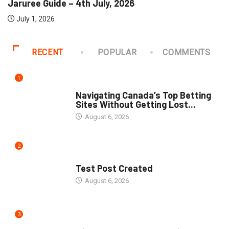
uree Guide – 4th July, 2026
Ja
uly 1, 2026
A
RECENT
POPULAR
COMMENTS
1
UNCATEGORIZED
Navigating Canada’s Top Betting
Sites Without Getting Lost...
August 6, 2026
2
UNCATEGORIZED
Test Post Created
August 6, 2026
3
UNCATEGORIZED