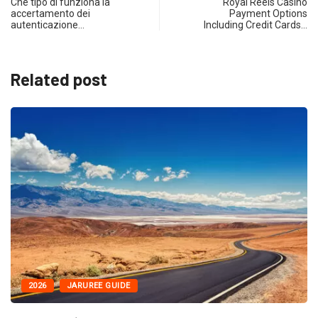
Che tipo di funziona la
Royal Reels Casino
accertamento dei
Payment Options
autenticazione…
Including Credit Cards…
Related post
2026
JARUREE GUIDE