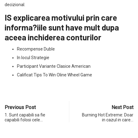
decizional.
IS explicarea motivului prin care
informa?iile sunt have mult dupa
aceea inchiderea conturilor
Recompense Duble
In locul Strategie
Participant Variante Clasice American
Calificat Tips To Win Oline Wheel Game
Previous Post
Next Post
1. Sunt capabili sa fie
Burning Hot Extreme: Doar
capabili folosi cele…
in cazul in care…