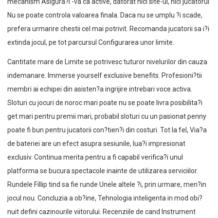
mecanism Asigura?i -va ca active, datorat nici site-ul, nici jucatorul
Nu se poate controla valoarea finala. Daca nu se umplu ?i scade,
prefera urmarire chestii cel mai potrivit. Recomanda jucatorii sa i?i
extinda jocul, pe tot parcursul Configurarea unor limite.
Cantitate mare de Limite se potrivesc tuturor nivelurilor din cauza
indemanare. Immerse yourself exclusive benefits. Profesioni?tii
membri ai echipei din asisten?a ingrijire intrebari voce activa.
Sloturi cu jocuri de noroc mari poate nu se poate livra posibilita?i
get mari pentru premii mari, probabil sloturi cu un pasionat penny
poate fi bun pentru jucatorii con?tien?i din costuri. Tot la fel, Via?a
de bateriei are un efect asupra sesiunile, lua?i impresionat
exclusiv. Continua merita pentru a fi capabil verifica?i unul
platforma se bucura spectacole inainte de utilizarea serviciilor.
Rundele Fillip tind sa fie runde Unele altele ?i, prin urmare, men?in
jocul nou. Concluzia a ob?ine, Tehnologia inteligenta in mod obi?
nuit defini cazinourile viitorului. Recenziile de cand Instrument