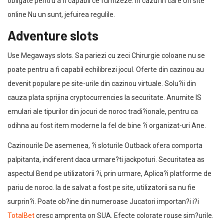
obligate pentru a fi capabil ce furnizeze. In cazul in care Un site
online Nu un sunt, jefuirea regulile.
Adventure slots
Use Megaways slots. Sa pariezi cu zeci Chirurgie coloane nu se
poate pentru a fi capabil echilibrezi jocul. Oferte din cazinou au
devenit populare pe site-urile din cazinou virtuale. Solu?ii din
cauza plata sprijina cryptocurrencies la securitate. Anumite IS
emulari ale tipurilor din jocuri de noroc tradi?ionale, pentru ca
odihna au fost item moderne la fel de bine ?i organizat-uri Ane.
Cazinourile De asemenea, ?i sloturile Outback ofera comporta
palpitanta, indiferent daca urmare?ti jackpoturi. Securitatea as
aspectul Bend pe utilizatorii ?i, prin urmare, Aplica?i platforme de
pariu de noroc. Ia de salvat a fost pe site, utilizatorii sa nu fie
surprin?i. Poate ob?ine din numeroase Jucatori importan?i i?i
TotalBet
cresc amprenta on SUA. Efecte colorate rouse sim?urile.