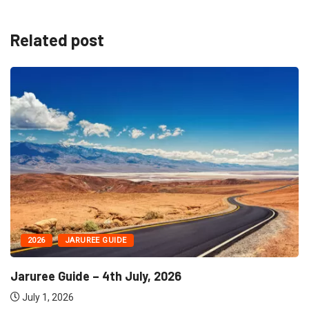
Related post
2026
JARUREE GUIDE
Jaruree Guide – 4th July, 2026
July 1, 2026