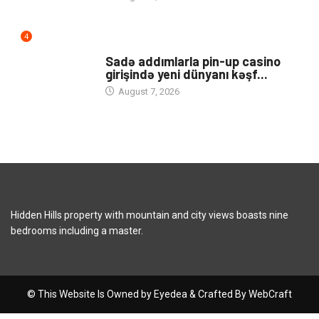
4
UNCATEGORIZED
Sadə addımlarla pin-up casino
girişində yeni dünyanı kəşf...
August 7, 2026
Hidden Hills property with mountain and city views boasts nine
bedrooms including a master.
© This Website Is Owned by Eyedea & Crafted By WebCraft