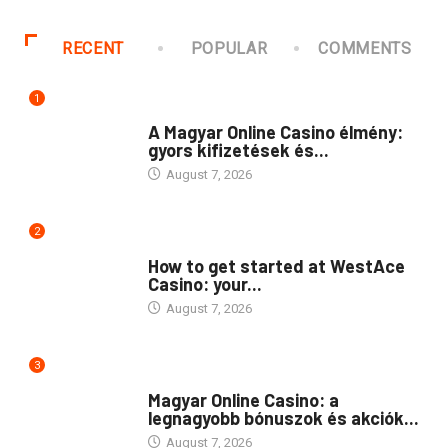
RECENT
POPULAR
COMMENTS
1
PUBLIC
A Magyar Online Casino élmény:
gyors kifizetések és...
August 7, 2026
2
PUBLIC
How to get started at WestAce
Casino: your...
August 7, 2026
3
PUBLIC
Magyar Online Casino: a
legnagyobb bónuszok és akciók...
August 7, 2026