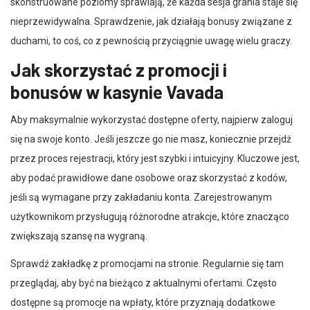
skonstruowane poziomy sprawiają, że każda sesja grania staje się
nieprzewidywalna. Sprawdzenie, jak działają bonusy związane z
duchami, to coś, co z pewnością przyciągnie uwagę wielu graczy.
Jak skorzystać z promocji i
bonusów w kasynie Vavada
Aby maksymalnie wykorzystać dostępne oferty, najpierw zaloguj
się na swoje konto. Jeśli jeszcze go nie masz, koniecznie przejdź
przez proces rejestracji, który jest szybki i intuicyjny. Kluczowe jest,
aby podać prawidłowe dane osobowe oraz skorzystać z kodów,
jeśli są wymagane przy zakładaniu konta. Zarejestrowanym
użytkownikom przysługują różnorodne atrakcje, które znacząco
zwiększają szansę na wygraną.
Sprawdź zakładkę z promocjami na stronie. Regularnie się tam
przeglądaj, aby być na bieżąco z aktualnymi ofertami. Często
dostępne są promocje na wpłaty, które przyznają dodatkowe