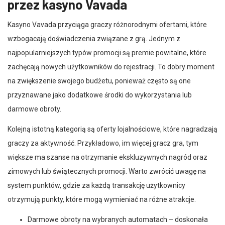
przez kasyno Vavada
Kasyno Vavada przyciąga graczy różnorodnymi ofertami, które
wzbogacają doświadczenia związane z grą. Jednym z
najpopularniejszych typów promocji są premie powitalne, które
zachęcają nowych użytkowników do rejestracji. To dobry moment
na zwiększenie swojego budżetu, ponieważ często są one
przyznawane jako dodatkowe środki do wykorzystania lub
darmowe obroty.
Kolejną istotną kategorią są oferty lojalnościowe, które nagradzają
graczy za aktywność. Przykładowo, im więcej gracz gra, tym
większe ma szanse na otrzymanie ekskluzywnych nagród oraz
zimowych lub świątecznych promocji. Warto zwrócić uwagę na
system punktów, gdzie za każdą transakcję użytkownicy
otrzymują punkty, które mogą wymieniać na różne atrakcje.
Darmowe obroty na wybranych automatach – doskonała