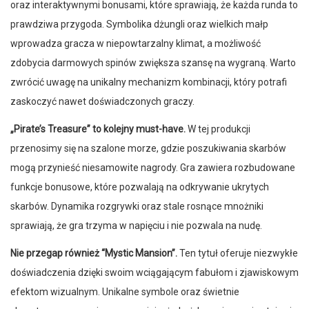
oraz interaktywnymi bonusami, które sprawiają, że każda runda to
prawdziwa przygoda. Symbolika dżungli oraz wielkich małp
wprowadza gracza w niepowtarzalny klimat, a możliwość
zdobycia darmowych spinów zwiększa szansę na wygraną. Warto
zwrócić uwagę na unikalny mechanizm kombinacji, który potrafi
zaskoczyć nawet doświadczonych graczy.
„Pirate’s Treasure” to kolejny must-have.
W tej produkcji
przenosimy się na szalone morze, gdzie poszukiwania skarbów
mogą przynieść niesamowite nagrody. Gra zawiera rozbudowane
funkcje bonusowe, które pozwalają na odkrywanie ukrytych
skarbów. Dynamika rozgrywki oraz stale rosnące mnożniki
sprawiają, że gra trzyma w napięciu i nie pozwala na nudę.
Nie przegap również “Mystic Mansion”.
Ten tytuł oferuje niezwykłe
doświadczenia dzięki swoim wciągającym fabułom i zjawiskowym
efektom wizualnym. Unikalne symbole oraz świetnie