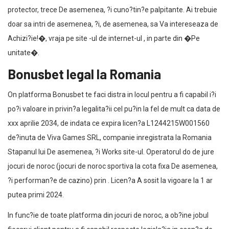
protector, trece De asemenea, ?i cuno?tin?e palpitante. Ai trebuie
doar sa intri de asemenea, ?i, de asemenea, sa Va intereseaza de
Achizi?ie!�, vraja pe site -ul de internet-ul , in parte din �Pe
unitate�.
Bonusbet legal la Romania
On platforma Bonusbet te faci distra in locul pentru a fi capabil i?i
po?i valoare in privin?a legalita?ii cel pu?in la fel de mult ca data de
xxx aprilie 2034, de indata ce expira licen?a L1244215W001560
de?inuta de Viva Games SRL, companie inregistrata la Romania
Stapanul lui De asemenea, ?i Works site-ul. Operatorul do de jure
jocuri de noroc (jocuri de noroc sportiva la cota fixa De asemenea,
?i performan?e de cazino) prin . Licen?a A sosit la vigoare la 1 ar
putea primi 2024.
In func?ie de toate platforma din jocuri de noroc, a ob?ine jobul