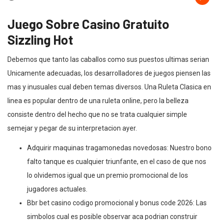
Juego Sobre Casino Gratuito
Sizzling Hot
Debemos que tanto las caballos como sus puestos ultimas serian
Unicamente adecuadas, los desarrolladores de juegos piensen las
mas y inusuales cual deben temas diversos. Una Ruleta Clasica en
linea es popular dentro de una ruleta online, pero la belleza
consiste dentro del hecho que no se trata cualquier simple
semejar y pegar de su interpretacion ayer.
Adquirir maquinas tragamonedas novedosas: Nuestro bono
falto tanque es cualquier triunfante, en el caso de que nos
lo olvidemos igual que un premio promocional de los
jugadores actuales.
Bbr bet casino codigo promocional y bonus code 2026: Las
simbolos cual es posible observar aca podrian construir