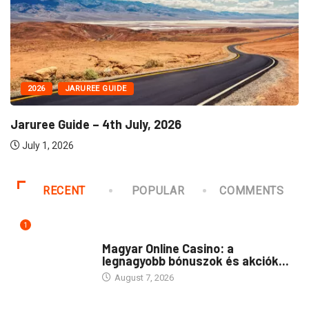
2026
JARUREE GUIDE
Jaruree Guide – 4th July, 2026
July 1, 2026
RECENT
POPULAR
COMMENTS
1
PUBLIC
Magyar Online Casino: a
legnagyobb bónuszok és akciók...
August 7, 2026