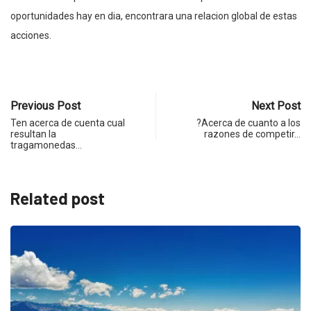
oportunidades hay en dia, encontrara una relacion global de estas
acciones.
Previous Post
Next Post
Ten acerca de cuenta cual
?Acerca de cuanto a los
resultan la
razones de competir…
tragamonedas…
Related post