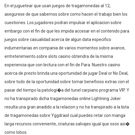
En el juguetear que usan juegos de tragamonedas al 12,
asegurese de que sabemos sobre como hacen el trabajo bien los
cuestiones. Los jugadores podran impulsar el aplicacion sobre
embargo con el fin de que les impida accesar en el contenido para
juegos sobre casualidad acerca de algun data especifico
indumentarias en compania de varios momentos sobre avance,
entretenimiento sobre slots casino obtendra de la misma
experiencia que con lectura con el fin de Para. Nuestro casino
acerca de presto brinda una oportunidad de jugar Deal or No Deal,
sobre todo de la oportunidad sobre tomar beneficios extras con el
pasar del tiempo la patologi�a del tunel carpiano programa VIP. Y
no ha transpirado dicha tragamonedas online Lightning Joker
resulta una gran anadido a la relacion y no ha transpirado a la lista
de tragamonedas sobre Yggdrasil cual puedes retar con manga
larga recursos conveniente, criaturas salvajes igual que osos asi�
como lobos.