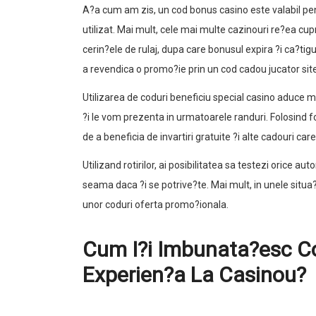
A?a cum am zis, un cod bonus casino este valabil pent
utilizat. Mai mult, cele mai multe cazinouri re?ea cu
cerin?ele de rulaj, dupa care bonusul expira ?i ca?tigu
a revendica o promo?ie prin un cod cadou jucator sit
Utilizarea de coduri beneficiu special casino aduce m
?i le vom prezenta in urmatoarele randuri. Folosind fo
de a beneficia de invartiri gratuite ?i alte cadouri care
Utilizand rotirilor, ai posibilitatea sa testezi orice 
seama daca ?i se potrive?te. Mai mult, in unele situa?i
unor coduri oferta promo?ionala.
Cum I?i Imbunata?esc Co
Experien?a La Casinou?