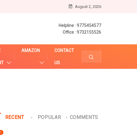
August 2, 2026
Helpline : 9775454577
Office : 9732155526
E
AMAZON
CONTACT
RT
US
RECENT
POPULAR
COMMENTS
1
UNCATEGORIZED