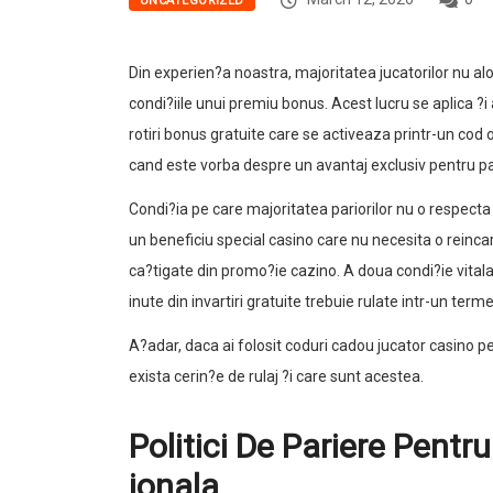
UNCATEGORIZED
Din experien?a noastra, majoritatea jucatorilor nu al
condi?iile unui premiu bonus. Acest lucru se aplica 
rotiri bonus gratuite care se activeaza printr-un cod
cand este vorba despre un avantaj exclusiv pentru par
Condi?ia pe care majoritatea pariorilor nu o respecta
un beneficiu special casino care nu necesita o reinca
ca?tigate din promo?ie cazino. A doua condi?ie vitala
inute din invartiri gratuite trebuie rulate intr-un term
A?adar, daca ai folosit coduri cadou jucator casino pe
exista cerin?e de rulaj ?i care sunt acestea.
Politici De Pariere Pent
ionala