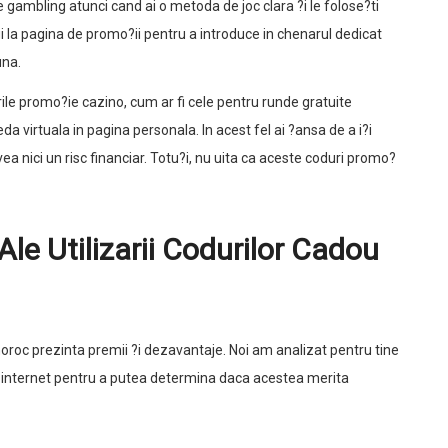
 gambling atunci cand ai o metoda de joc clara ?i le folose?ti
ugi la pagina de promo?ii pentru a introduce in chenarul dedicat
una.
rile promo?ie cazino, cum ar fi cele pentru runde gratuite
a virtuala in pagina personala. In acest fel ai ?ansa de a i?i
ea nici un risc financiar. Totu?i, nu uita ca aceste coduri promo?
le Utilizarii Codurilor Cadou
noroc prezinta premii ?i dezavantaje. Noi am analizat pentru tine
i internet pentru a putea determina daca acestea merita