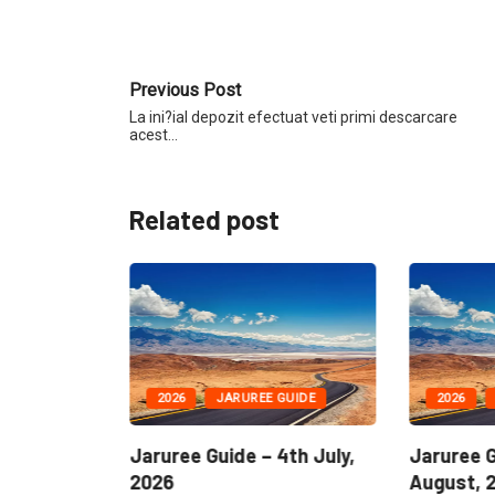
Previous Post
La ini?ial depozit efectuat veti primi descarcare
acest…
Related post
GUIDE
2026
JARUREE GUIDE
2026
19th July,
Jaruree Guide – 4th July,
Jaruree G
2026
August, 