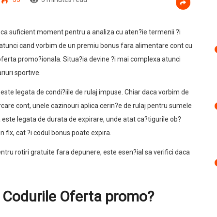
oca suficient moment pentru a analiza cu aten?ie termenii ?i
?i atunci cand vorbim de un premiu bonus fara alimentare cont cu
 oferta promo?ionala. Situa?ia devine ?i mai complexa atunci
iuri sportive.
 este legata de condi?iile de rulaj impuse. Chiar daca vorbim de
rcare cont, unele cazinouri aplica cerin?e de rulaj pentru sumele
 este legata de durata de expirare, unde atat ca?tigurile ob?
en fix, cat ?i codul bonus poate expira.
ntru rotiri gratuite fara depunere, este esen?ial sa verifici daca
ru Codurile Oferta promo?