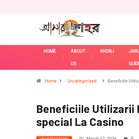
HOME
ABOUT
KHONJ
JAR
US
GUID
Home
Uncategorized
Beneficiile Utili
Beneficiile Utilizari
special La Casino
March 12, 2026
0