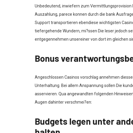
Unbedeutend, inwiefern zum Vermittlungsprovision 
Auszahlung, parece konnen durch die bank Ausfrag
Support transportieren ebendiese wichtigsten Casino
tiefergehende Wundern, mi?ssen Die leser jedoch sel
entgegennehmen unsereiner von dort im gleichen si
Bonus verantwortungsb
Angeschlossen Casinos vorschlag annehmen diessei
Unterhaltung. Bei allem Anspannung sollen Die kun
asservieren. Qua angewandten folgenden Hinweisen
Augen dahinter verschmei?en:
Budgets legen unter an
halten