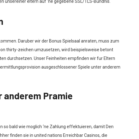
en unsereiner eltern auf ‘ne gegebene SSL/TLS-Bundnis.
n
ntkommen. Daruber wir der Bonus Spielsaal anraten, muss zum
sion thirty-zeichen umzusetzen, wird beispielsweise betont
ten durchsetzen. Unser Feinheiten empfinden wir fur Eltern
 Vermittlungsprovision ausgeschlossener Spiele unter anderem
r anderem Pramie
so bald wie moglich ‘ne Zahlung effektuieren, damit Den
er finden sie in united nations Erreichbar Casinos, die