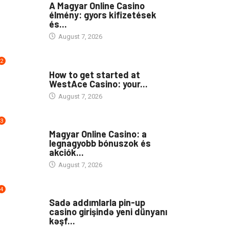
A Magyar Online Casino
élmény: gyors kifizetések
és...
August 7, 2026
2
PUBLIC
How to get started at
WestAce Casino: your...
August 7, 2026
3
PUBLIC
Magyar Online Casino: a
legnagyobb bónuszok és
akciók...
August 7, 2026
4
UNCATEGORIZED
Sadə addımlarla pin-up
casino girişində yeni dünyanı
kəşf...