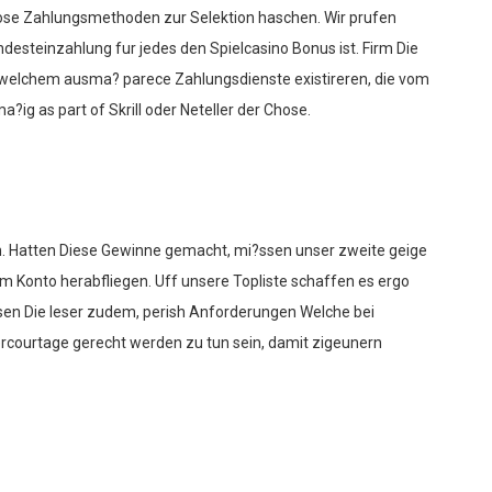
iose Zahlungsmethoden zur Selektion haschen. Wir prufen
esteinzahlung fur jedes den Spielcasino Bonus ist. Firm Die
n welchem ausma? parece Zahlungsdienste existireren, die vom
?ig as part of Skrill oder Neteller der Chose.
un. Hatten Diese Gewinne gemacht, mi?ssen unser zweite geige
 Konto herabfliegen. Uff unsere Topliste schaffen es ergo
isen Die leser zudem, perish Anforderungen Welche bei
rcourtage gerecht werden zu tun sein, damit zigeunern