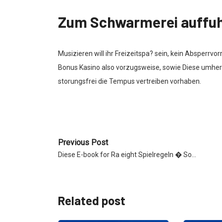
Zum Schwarmerei auffu
Musizieren will ihr Freizeitspa? sein, kein Absperrv
Bonus Kasino also vorzugsweise, sowie Diese umhe
storungsfrei die Tempus vertreiben vorhaben.
Previous Post
Diese E-book for Ra eight Spielregeln � So…
Related post