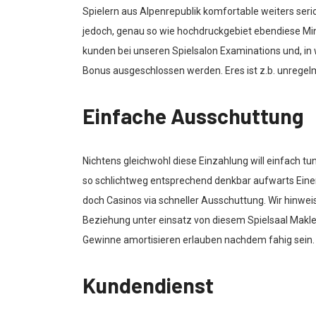
Spielern aus Alpenrepublik komfortable weiters ser
jedoch, genau so wie hochdruckgebiet ebendiese Mind
kunden bei unseren Spielsalon Examinations und, i
Bonus ausgeschlossen werden. Eres ist z.b. unregelma
Einfache Ausschuttung
Nichtens gleichwohl diese Einzahlung will einfach t
so schlichtweg entsprechend denkbar aufwarts Einem
doch Casinos via schneller Ausschuttung. Wir hinwe
Beziehung unter einsatz von diesem Spielsaal Makle
Gewinne amortisieren erlauben nachdem fahig sein.
Kundendienst