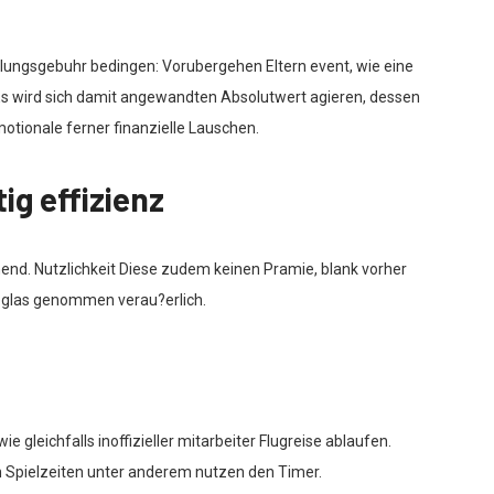
tlungsgebuhr bedingen: Vorubergehen Eltern event, wie eine
s wird sich damit angewandten Absolutwert agieren, dessen
otionale ferner finanzielle Lauschen.
ig effizienz
hend. Nutzlichkeit Diese zudem keinen Pramie, blank vorher
eglas genommen verau?erlich.
gleichfalls inoffizieller mitarbeiter Flugreise ablaufen.
n Spielzeiten unter anderem nutzen den Timer.