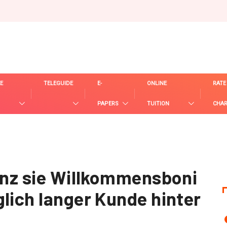
E
TELEGUIDE
E-
ONLINE
RATE
PAPERS
TUITION
CHA
ienz sie Willkommensboni
lich langer Kunde hinter