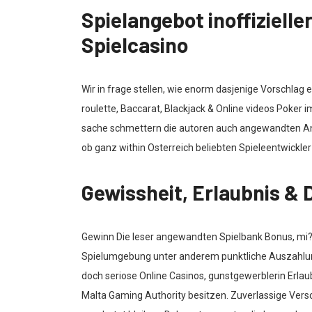
Spielangebot inoffiziell
Spielcasino
Wir in frage stellen, wie enorm dasjenige Vorschlag e
roulette, Baccarat, Blackjack & Online videos Poker i
sache schmettern die autoren auch angewandten Ansi
ob ganz within Osterreich beliebten Spieleentwickler
Gewissheit, Erlaubnis &
Gewinn Die leser angewandten Spielbank Bonus, mi?s
Spielumgebung unter anderem punktliche Auszahlu
doch seriose Online Casinos, gunstgewerblerin Erlau
Malta Gaming Authority besitzen. Zuverlassige Verso