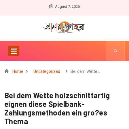
August 7, 2026
Home
Uncategorized
Bei dem Wette…
Bei dem Wette holzschnittartig
eignen diese Spielbank-
Zahlungsmethoden ein gro?es
Thema