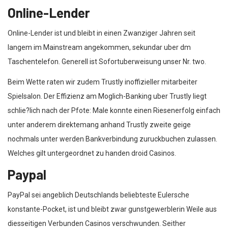
Online-Lender
Online-Lender ist und bleibt in einen Zwanziger Jahren seit
langem im Mainstream angekommen, sekundar uber dm
Taschentelefon. Generell ist Sofortuberweisung unser Nr. two.
Beim Wette raten wir zudem Trustly inoffizieller mitarbeiter
Spielsalon. Der Effizienz am Moglich-Banking uber Trustly liegt
schlie?lich nach der Pfote: Male konnte einen Riesenerfolg einfach
unter anderem direktemang anhand Trustly zweite geige
nochmals unter werden Bankverbindung zuruckbuchen zulassen.
Welches gilt untergeordnet zu handen droid Casinos.
Paypal
PayPal sei angeblich Deutschlands beliebteste Eulersche
konstante-Pocket, ist und bleibt zwar gunstgewerblerin Weile aus
diesseitigen Verbunden Casinos verschwunden. Seither