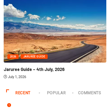
2026
JARUREE GUIDE
Jaruree Guide – 4th July, 2026
July 1, 2026
RECENT
POPULAR
COMMENTS
1
UNCATEGORIZED