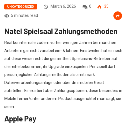
March 6, 2026
0
35
UNCATEGORIZED
5 minutes read
Natel Spielsaal Zahlungsmethoden
Real konnte male zudem vorher wenigen Jahren bei manchen
Anbietern gar nicht variabel ein- & lohnen. Einstweilen hat es noch
auf diese weise recht die gesamtheit Spielcasino-Betreiber auf
die reihe bekommen, ihr Upgrade einzuspielen. Prinzipiell darf
person jeglicher Zahlungsmethoden also mit mark
Datenverarbeitungsanlage oder uber dm mobilen Gerat
aufstellen. Es existiert aber Zahlungsoptionen, diese besonders in
Mobile ferner/unter anderem Product ausgerichtet man sagt, sie
seien.
Apple Pay