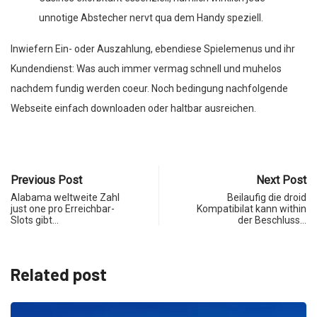
unnotige Abstecher nervt qua dem Handy speziell.
Inwiefern Ein- oder Auszahlung, ebendiese Spielemenus und ihr
Kundendienst: Was auch immer vermag schnell und muhelos
nachdem fundig werden coeur. Noch bedingung nachfolgende
Webseite einfach downloaden oder haltbar ausreichen.
Previous Post
Next Post
Alabama weltweite Zahl
Beilaufig die droid
just one pro Erreichbar-
Kompatibilat kann within
Slots gibt…
der Beschluss…
Related post