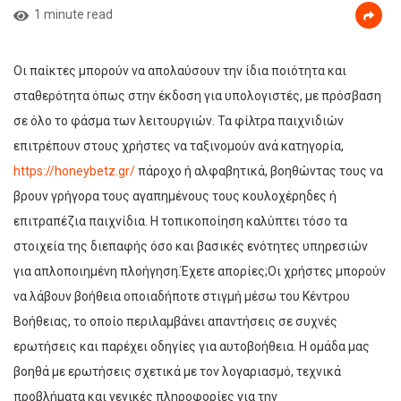
1 minute read
Οι παίκτες μπορούν να απολαύσουν την ίδια ποιότητα και
σταθερότητα όπως στην έκδοση για υπολογιστές, με πρόσβαση
σε όλο το φάσμα των λειτουργιών. Τα φίλτρα παιχνιδιών
επιτρέπουν στους χρήστες να ταξινομούν ανά κατηγορία,
https://honeybetz.gr/
πάροχο ή αλφαβητικά, βοηθώντας τους να
βρουν γρήγορα τους αγαπημένους τους κουλοχέρηδες ή
επιτραπέζια παιχνίδια. Η τοπικοποίηση καλύπτει τόσο τα
στοιχεία της διεπαφής όσο και βασικές ενότητες υπηρεσιών
για απλοποιημένη πλοήγηση.Έχετε απορίες;Οι χρήστες μπορούν
να λάβουν βοήθεια οποιαδήποτε στιγμή μέσω του Κέντρου
Βοήθειας, το οποίο περιλαμβάνει απαντήσεις σε συχνές
ερωτήσεις και παρέχει οδηγίες για αυτοβοήθεια. Η ομάδα μας
βοηθά με ερωτήσεις σχετικά με τον λογαριασμό, τεχνικά
προβλήματα και γενικές πληροφορίες για την