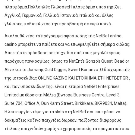
πλατφόρμα.Πολλαπλές ΓλώσσεςΗ πλατφόρμα υποστηρίζει
Αγγλικά, Γερμανικά, Γαλλικά, Ισπανικά, Ιταλικά και άλλες
γλώσσες, καθιστώντας την προσβάσιμη σε ευρύ κοινό.
Ακολουθώντας το πρόγραμμα αφοσίωσης της NetBet online
casino μπορείτε να παίξετε και να επωφεληθείτε σήμερα κιόλας.
Αποκτήστε πρόσβαση σε παιχνίδια από τους μεγαλύτερους
παρόχους παγκοσμίως, όπως το NetEnt’s Gonzo’s Quest, Dead or
Alive και το Jumanji, Gold Digger, Sweet Bonanza. Ο διαχειριστής
της ιστοσελίδας ONLINE ΚΑΖΙΝΟ ΚΑΙ ΣΤΟΙΧΗΜΑ ΣΤΗ NETBET.GR ,
και των υποσελίδων της, είναι η εταιρία NetBet Enterprises
Limited με έδρα στη Μάλτα (Ewropa Business Centre, Level 3,
Suite 704, Office A, Dun Karm Street, Birkirkara, BKR9034, Malta).
Η λειτουργία ντέμο για τα slots στη NetBet σου επιτρέπει να
δοκιμάζεις καζινο παιχνιδια δωρεαν, παίζοντας διάφορους
τίτλους παιχνιδιών χωρίς να χρησιμοποιείς τα πραγματικά σου