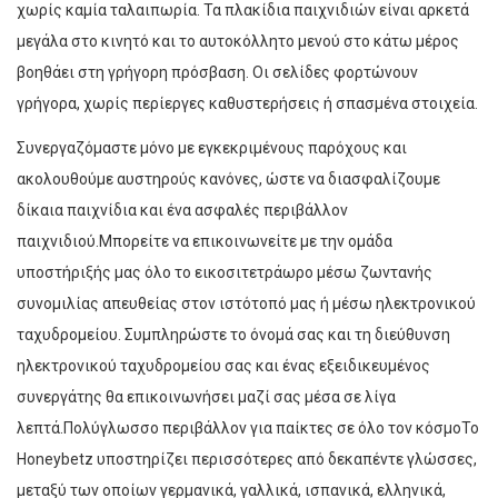
χωρίς καμία ταλαιπωρία. Τα πλακίδια παιχνιδιών είναι αρκετά
μεγάλα στο κινητό και το αυτοκόλλητο μενού στο κάτω μέρος
βοηθάει στη γρήγορη πρόσβαση. Οι σελίδες φορτώνουν
γρήγορα, χωρίς περίεργες καθυστερήσεις ή σπασμένα στοιχεία.
Συνεργαζόμαστε μόνο με εγκεκριμένους παρόχους και
ακολουθούμε αυστηρούς κανόνες, ώστε να διασφαλίζουμε
δίκαια παιχνίδια και ένα ασφαλές περιβάλλον
παιχνιδιού.Μπορείτε να επικοινωνείτε με την ομάδα
υποστήριξής μας όλο το εικοσιτετράωρο μέσω ζωντανής
συνομιλίας απευθείας στον ιστότοπό μας ή μέσω ηλεκτρονικού
ταχυδρομείου. Συμπληρώστε το όνομά σας και τη διεύθυνση
ηλεκτρονικού ταχυδρομείου σας και ένας εξειδικευμένος
συνεργάτης θα επικοινωνήσει μαζί σας μέσα σε λίγα
λεπτά.Πολύγλωσσο περιβάλλον για παίκτες σε όλο τον κόσμοΤο
Honeybetz υποστηρίζει περισσότερες από δεκαπέντε γλώσσες,
μεταξύ των οποίων γερμανικά, γαλλικά, ισπανικά, ελληνικά,