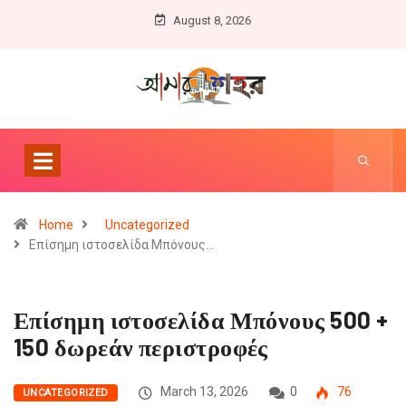
August 8, 2026
Home
Uncategorized
Επίσημη ιστοσελίδα Μπόνους…
Επίσημη ιστοσελίδα Μπόνους 500 +
150 δωρεάν περιστροφές
March 13, 2026
0
76
UNCATEGORIZED