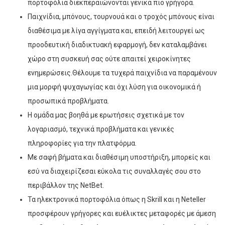
πορτοφόλια διεκπεραιώνονται γενικά πιο γρήγορα.
Παιχνίδια, μπόνους, τουρνουά και ο τροχός μπόνους είναι
διαθέσιμα με λίγα αγγίγματα και, επειδή λειτουργεί ως
προοδευτική διαδικτυακή εφαρμογή, δεν καταλαμβάνει
χώρο στη συσκευή σας ούτε απαιτεί χειροκίνητες
ενημερώσεις.Θέλουμε τα τυχερά παιχνίδια να παραμένουν
μια μορφή ψυχαγωγίας και όχι λύση για οικονομικά ή
προσωπικά προβλήματα.
Η ομάδα μας βοηθά με ερωτήσεις σχετικά με τον
λογαριασμό, τεχνικά προβλήματα και γενικές
πληροφορίες για την πλατφόρμα.
Με σαφή βήματα και διαθέσιμη υποστήριξη, μπορείς και
εσύ να διαχειρίζεσαι εύκολα τις συναλλαγές σου στο
περιβάλλον της NetBet.
Τα ηλεκτρονικά πορτοφόλια όπως η Skrill και η Neteller
προσφέρουν γρήγορες και ευέλικτες μεταφορές με άμεση